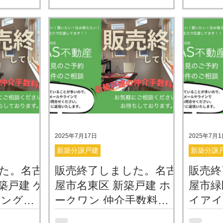
介
料無料でご
ミラスモシリーズの新築分譲建売
栄住宅さ
区極楽エリア
物件概要資料 実際の室内の様子を
ンの新築
不動産さん
ご覧いただけます YAS不動産で仲
売されて
が販売開始
介の場合は、仲介手数料が無料・
際の室内
完成しており
０円 仲介手数料は、物件価格の
す YA
たりや間取
３%＋６万円の消費税が上限と宅
介手数料
ご確認いた
建業法で決まっていますので、あ
は、物件
】 1号棟：
くまでも上限ということなので、
費税が上
99万円（税
弊社では、仲介手数料は買主様よ
いますの
実際の室内の様
りは不要としています。 弊社は、
うことな
YAS不動産
売主様から頂ける仲介手数料のみ
数料は買
手数料が無
で運営。いわゆる、両手ではな
ます。 
2025年7月17日
2025年7月
の仲介手数料
く、片手だけです）家を買いたい
仲介手数
新築分譲戸建
新築分譲
円 YAS不動
方を応援してます！！！ こちらの
る、両手
た。名古
販売終了しました。名古
販売終
く場合は、
物件を購入した場合の、資金計画
す）家を
でご紹介可能
築戸建 ケ
表 ＊概算です。その他 住
屋市名東区 新築戸建 ホ
す！！！
屋市緑
の？」と聞か
宅ローン利用の場合は銀行手数料
場合の
ニング
ークワン 仲介手数料無
イア
、理由はシ
が必要です。 仲介手数料が無料だ
です。そ
・０円で
料・０円で購入できる建
仲介手
売主様から頂
原にケイア
と、ほとんど諸費用がかかりませ
名古屋市名東区神里にホークワン
場合は銀
名古屋市