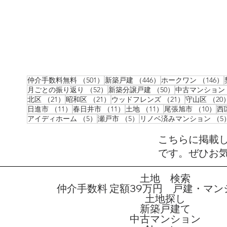
すので、あくまでも上限というこ
となので、弊社では、仲介手数料
は買主様よりは不要としていま
す。 弊社は、売主様から頂ける仲
介手数料のみで運営。いわゆる、
両手ではなく、片手だけです）家
を買いたい方を応援してま
501件の記事
446件の記事
仲介手数料無料
（501）
新築戸建
（446）
ホークワン
（146）
す！！！ こちらの物件を購入した
52件の記事
50件の記事
月ごとの振り返り
（52）
新築分譲戸建
（50）
中古マンション
21件の記事
21件の記事
21件の記事
北区
（21）
昭和区
（21）
ウッドフレンズ
（21）
守山区
（20
場合の、資金計画表 物件価
11件の記事
11件の記事
11件の記事
1
日進市
（11）
春日井市
（11）
土地
（11）
尾張旭市
（10）
西
格 4199万円 固定資産税精
5件の記事
5件の記事
アイディホーム
（5）
瀬戸市
（5）
リノベ済みマンション
（5
算 約 7万円 （引渡し時期
により変動します。） 契約印紙
こちらに掲載
代
です。ぜひお
土地 検索
仲介手数料 定額39万円 戸建・マン
土地探し
新築戸建て
中古マンション