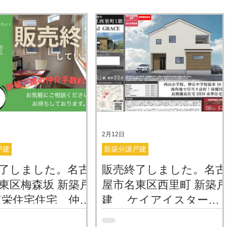
2月12日
戸建
新築分譲戸建
了しました。名古
販売終了しました。名古
東区梅森坂 新築戸
屋市名東区西里町 新築
栄住宅住宅 仲介
建 ケイアイスター不
無料・０円でご紹
動産 仲介手数料無料・
名東区梅森坂３丁目に 東
【販売開始】名古屋市名東区西里