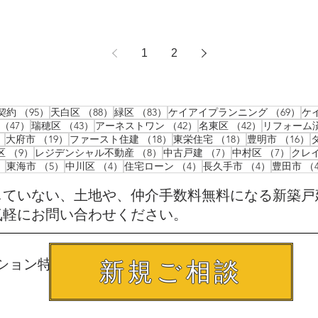
1
2
146件の記事
95件の記事
88件の記事
83件の記事
69
契約
（95）
天白区
（88）
緑区
（83）
ケイアイプランニング
（69）
ケ
47件の記事
43件の記事
42件の記事
42件の記事
（47）
瑞穂区
（43）
アーネストワン
（42）
名東区
（42）
リフォーム
20件の記事
19件の記事
18件の記事
18件の記事
1
）
大府市
（19）
ファースト住建
（18）
東栄住宅
（18）
豊明市
（16）
0件の記事
9件の記事
8件の記事
7件の記事
7件の
区
（9）
レジデンシャル不動産
（8）
中古戸建
（7）
中村区
（7）
クレ
5件の記事
5件の記事
4件の記事
4件の記事
4件の記事
）
東海市
（5）
中川区
（4）
住宅ローン
（4）
長久手市
（4）
豊田市
（
していない、土地や、仲介手数料無料になる新築戸
気軽にお問い合わせください。
ション特集
新規ご相談