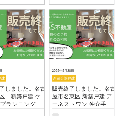
０円でご紹介
んのブルーミングガーデ
町の新築戸建｜仲介手数料無料で
分譲建売が 残り１棟販
ご紹介！ 名古屋市名東区西里町エ
います。 物件概要資料 実
リアにて ケイアイスター不動産
の様子をご覧いただけま
さんの新築分譲住宅 【物件価格】
S不動産で仲介の場合は、仲
物件概要資料 実際の室内の様子を
が無料・０円 仲介手数料
ご覧いただけます YAS不動産で仲
価格の３%＋６万円の消
介の場合は、仲介手数料が無料・
限と宅建業法で決まって
０円 YAS不動産で仲介させていた
で、あくまでも上限とい
だく場合は、この手数料を「0
ので、弊社では、仲介手
円」でご紹介可能です。 「なぜ無
主様よりは不要としてい
料なの？」と聞かれることもあり
弊社は、売主様から頂ける
ますが、理由はシンプルです。 弊
1日
2025年5月28日
料のみで運営。いわゆ
社は売主様から頂ける手数料のみ
戸建
新築分譲戸建
ではなく、片手だけで
で運営しており、買主様（お客
了しました。名古
販売終了しました。名古
買いたい方を応援してま
様）からは一切いただきません。
 こちらの物件を購入した
区 新築戸建 ケ
浮いたお金で、家具家電の購入や
屋市名東区 新築戸建 ア
、資金計画表 ＊概算
新生活の資金に充てていただきた
イプランニング
ーネストワン 仲介手数
の他 住宅ローン利用の
い、という思いで活動していま
数料無料・０円で
料無料・０円でご紹介
行手数料が必要です。 仲
緑区黒沢台にケイアイプ
す。 🏗️ 建築士が注目する「西里
名古屋市名東区梅森坂にアーネス