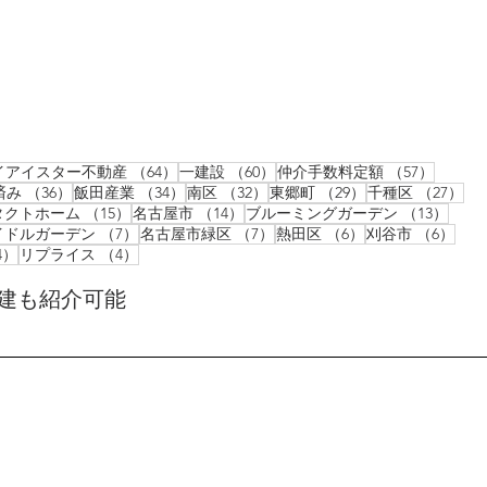
件の記事
64件の記事
60件の記事
57件の
イアイスター不動産
（64）
一建設
（60）
仲介手数料定額
（57）
36件の記事
34件の記事
32件の記事
29件の記事
2
済み
（36）
飯田産業
（34）
南区
（32）
東郷町
（29）
千種区
（27）
6件の記事
15件の記事
14件の記事
13件
タクトホーム
（15）
名古屋市
（14）
ブルーミングガーデン
（13）
記事
7件の記事
7件の記事
6件の記事
6件
イドルガーデン
（7）
名古屋市緑区
（7）
熱田区
（6）
刈谷市
（6）
4件の記事
4件の記事
4）
リプライス
（4）
建も紹介可能