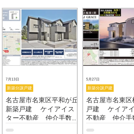
7月13日
5月27日
新築分譲戸建
新築分譲戸建
名古屋市名東区平和が丘
名古屋市名東区
新築戸建 ケイアイス
戸建 ケイア
ター不動産 仲介手数料
不動産 仲介手
無料・０円でご紹介
料・０円でご紹
【販売開始】名古屋市名東区平和
【販売開始】名古屋市