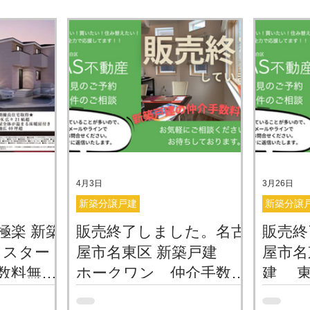
4月3日
3月26日
新築分譲戸建
新築分譲
極楽 新築
販売終了しました。名古
販売終
イスター
屋市名東区 新築戸建
屋市名
数料無
ホークワン 仲介手数料
建 東
介
無料・０円でご紹介
手数料
名東区極楽
名東区神丘町に ホークワンさんの
名古屋市