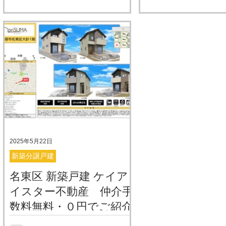
ご紹介
「0円」でご紹介可能です。 「な
トワンさんのクレイドルガーデン
ける手数料のみで運営
イプランニングさんの
ぜ無料なの？」と聞かれることも
シリーズの新築分譲建売 耐震等級
買主様（お客様）から
ラシアシリーズの新築
ありますが、理由はシンプルで
３ ZEH仕様の省エネ 住宅性能
だきません。浮いたお
イアイプランニングさ
す。 弊社は売主様から頂ける手数
表示制度利用物件 子育てグリーン
家電の購入や新生活の
が広く・開放感がある
料のみで運営しており、買主様
住宅支援事業の対象物件です （補
ていただきたい、とい
ているのが特徴です。
（お客様）からは一切いただきま
助金額 40万円） 物件概要資料
動しています。 こち
３ ZEH仕様の省エ
せん。浮いたお金で、家具家電の
実際の室内の様子をご覧いただけ
入した場合の、資金計画
になっています。 住
購入や新生活の資金に充てていた
ます YAS不動産で仲介の場合は、
的な資金計画例（529
度利用物件です。...
だきたい、という思いで活動して
仲介手数料が無料・０円 仲介手数
合） 仲介手数料が無
います。 こちらの物件を購入した
料は、物件価格の３%＋６万円の
で、諸費用が劇的に抑
場合の、資金計画表
消費税が上限と宅建業法で決まっ
す。 物件価
ていますので、あくまでも上限と
2025年5月22日
いうことなので、弊社では、仲介
新築分譲戸建
手数料は買主様よりは不要として
名東区 新築戸建 ケイア
います。 弊社は、売主様から頂け
イスター不動産 仲介手
る仲介手数料のみで運営。いわゆ
る、両手ではなく、片手だけで
数料無料・０円でご紹介
す）家を買いたい方を応援してま
名古屋市名東区大針にケイアイス