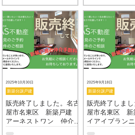
が丘の新築戸建｜仲介手数料無料
の新築戸建｜仲介手数
でご紹介！ 名古屋市名東区平和が
紹介！ 名古屋市名東
丘エリアにて ケイアイスター不
にて ケイアイスター
動産さんの新築分譲住宅 ２棟が販
の新築分譲住宅・２棟
売開始となりました。 堂々完成し
となりました。 堂々
ておりますので、実際の陽当たり
ますので、実際の陽当
や間取りの使い勝手をすぐにご確
りの使い勝手をすぐに
認いただけます。 【物件価格】 １
だけます。 【物件価格
号棟：５,８９９万円（税込） ２号
契約済み 2号棟：5,2
棟：５,３９９万円（税込） 物件概
込） 物件概要資料 
要資料 実際の室内の様子をご覧い
子をご覧いただけます 
ただけます YAS不動産で仲介の場
で仲介の場合は、仲介
2025年10月30日
2025年9月18日
合は、仲介手数料が無料・０円
料・０円 5299万円
新築分譲戸建
新築分譲戸建
5899万円の仲介手数料は、約182
は、約181万円！→ ０
販売終了しました。名古
販売終了しまし
万円！→ ０円 通常、5899万円の
産で仲介させていただ
物件を購入する場合、約182万円
屋市名東区 新築戸建
この手数料を「0円」
屋市名東区 新
の仲介手数料が必要になります。
です。 「なぜ無料な
アーネストワン 仲介手
イアイプラン
しかし、YAS不動産で仲介させて
れることもありますが
数料無料・０円でご紹介
仲介手数料無料
いただく場合は、この手数料を
名古屋市名東区梅森坂にアーネス
ンプルです。 弊社は
名古屋市名東区猪子石