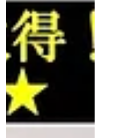
にご確認いただけます。 【物件価格】
１号棟：５,８９９万円（税込） ２号
棟：５,３９９万円（税込） 物件概要資
料 実際の室内の様子をご覧いただけま
す YAS不動産で仲介の場合は、仲介手
数料が無料・０円 5899万円の仲介手数
料は、約182万円！→ ０円 通常、5899
万円の物件を購入する場合、約182万円
の仲介手数料が必要になります。 しか
し、YAS不動産で仲介させていただく
場合は、この手数料を「0円」でご紹介
可能です。 「なぜ無料なの？」と聞か
れることもありますが、理由はシンプ
ルです。 弊社は売主様から頂ける手数
料のみで運営しており、買主様（お客
様）からは一切いただきません。浮い
たお金で、家具家電の購入や新生活の
資金に充てていただきたい、という思
いで活動しています。 こちらの物件を