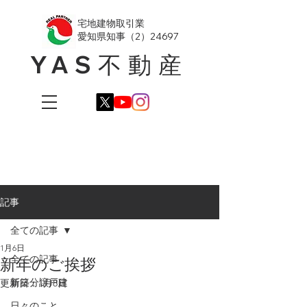
​宅地建物取引業
愛知県知事（2）24697
YAS不動産
記事
全ての記事
1月6日
全ての記事
新年のご挨拶
新築分譲戸建
更新日：
1月8日
日々のこと