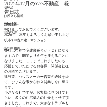
2025年12月のYAS不動産　報
NEWS
告日誌
お役立ち情報
土地情報
謹賀新年
明けましておめでとうございます。
中古物件
2026年　本年もよろしくお願い申し上げ
ます。
リノベ中古戸建・マンション
売却中物件
弊社は今春で宅建業番号が（２）になり
ますので、開業より６年を迎えることに
なりました。ここまでこれましたのも、
応援していただけるお客様・関係会社様
のお陰でございます。
建設業、ハウスメーカー営業の経験を経
て、ひょんな事から独立開業し今に至り
ます。
小さな会社ですが、お客様に見つけても
らい、多くの住宅購入の仲介をさせて頂
きました。これまで、大きなトラブルも