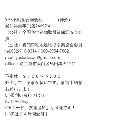
YAS不動産合同会社　　　（仲介）
愛知県知事(1)第24697号
（公社）全国宅地建物取引業保証協会会
員　
（公社）愛知県宅地建物取引業協会会員
tel:052-710-8314 / 080-6954-7802
mail :yasfudosan@gmail.com
ofiice：名古屋市天白区島田黒石1211
不定休　９：００〜19：００
外出している事が多いです。事前予約を
お願いします。
LINE問い合わせは↓↓ 
ID ＠942lhiyt
QRコード、友達追加より可能です！　
LINEは２４時間受付中