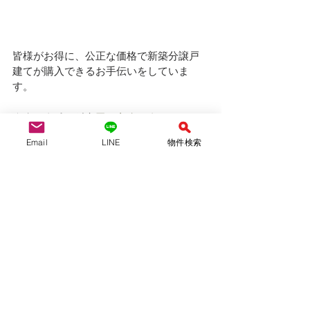
皆様がお得に、公正な価格で新築分譲戸
建てが購入できるお手伝いをしていま
す。
＊ホームページや
アットホーム
、スー
モ　に載せきれてない物件も多数ありま
Email
LINE
物件検索
す。このエリアで探している！とか、こ
れは扱える？！とか、お気軽にお問い合
わせください。
＊名古屋市内、その周辺エリア（瀬戸
市、長久手市、東郷町、日進市、豊明
市、大府市、刈谷市、東海市、安城市）
などで新築戸建てをお探しは、仲介手数
料無料のYAS不動産へ！