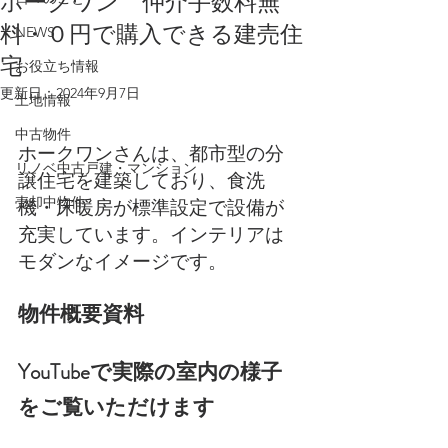
ホークワン 仲介手数料無
料・０円で購入できる建売住
NEWS
宅
お役立ち情報
更新日：
2024年9月7日
土地情報
中古物件
ホークワンさんは、都市型の分
リノベ中古戸建・マンション
譲住宅を建築しており、食洗
売却中物件
機・床暖房が標準設定で設備が
充実しています。インテリアは
モダンなイメージです。
物件概要資料
YouTubeで実際の室内の様子
をご覧いただけます