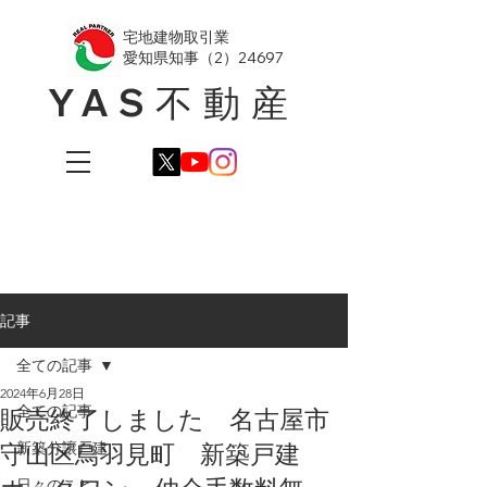
​宅地建物取引業
愛知県知事（2）24697
YAS不動産
記事
全ての記事
2024年6月28日
全ての記事
販売終了しました 名古屋市
守山区鳥羽見町 新築戸建
新築分譲戸建
日々のこと