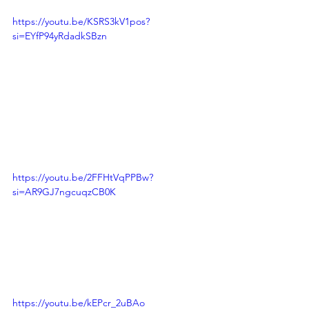
https://youtu.be/KSRS3kV1pos?
si=EYfP94yRdadkSBzn
https://youtu.be/2FFHtVqPPBw?
si=AR9GJ7ngcuqzCB0K
https://youtu.be/kEPcr_2uBAo