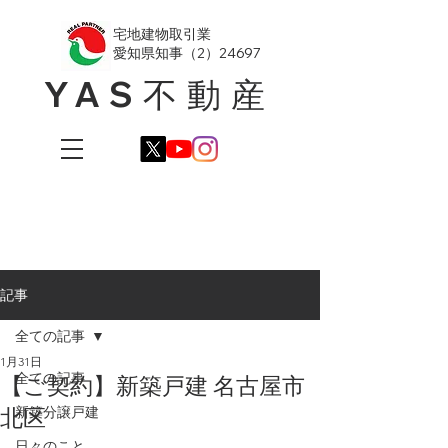
​宅地建物取引業
愛知県知事（2）24697
YAS不動産
記事
全ての記事
1月31日
全ての記事
【ご契約】新築戸建 名古屋市
北区
新築分譲戸建
日々のこと