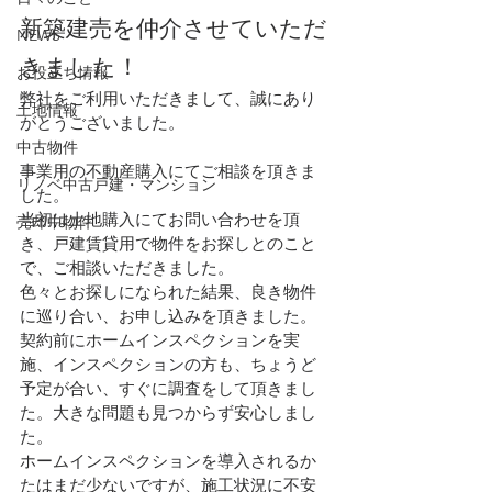
新築建売を仲介させていただ
NEWS
きました！
お役立ち情報
弊社をご利用いただきまして、誠にあり
土地情報
がとうございました。
中古物件
事業用の不動産購入にてご相談を頂きま
リノベ中古戸建・マンション
した。
当初は土地購入にてお問い合わせを頂
売却中物件
き、戸建賃貸用で物件をお探しとのこと
で、ご相談いただきました。
色々とお探しになられた結果、良き物件
に巡り合い、お申し込みを頂きました。
契約前にホームインスペクションを実
施、インスペクションの方も、ちょうど
予定が合い、すぐに調査をして頂きまし
た。大きな問題も見つからず安心しまし
た。
ホームインスペクションを導入されるか
たはまだ少ないですが、施工状況に不安