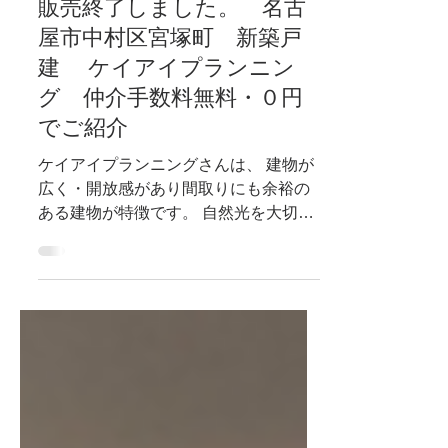
新築分譲戸建
販売終了しました。 名古
屋市中村区宮塚町 新築戸
建 ケイアイプランニン
グ 仲介手数料無料・０円
でご紹介
ケイアイプランニングさんは、 建物が
広く・開放感があり間取りにも余裕の
ある建物が特徴です。 自然光を大切に
した優しい色使いです。 広々としたリ
ビングを確保し、自由なコーディネー
トが可能です！ YouTubeで実際の室内
の様子をご覧いただけます 担当：下
村 風人...