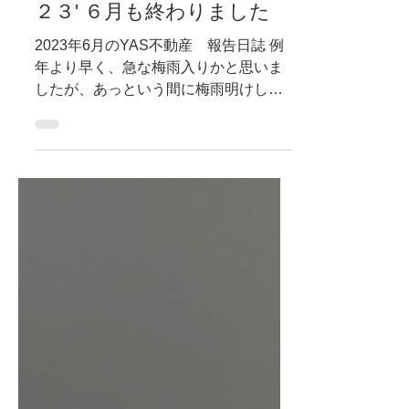
日々のこと
２３' ６月も終わりました
2023年6月のYAS不動産 報告日誌 例
年より早く、急な梅雨入りかと思いま
したが、あっという間に梅雨明けし
て、もう７月・夏となりました。 ６月
はお引き渡し１件と新築戸建の仲介を
１件させていただきました。どちらも
問題なく予定通りに業務が進み安心し
ております。４月まではとても...