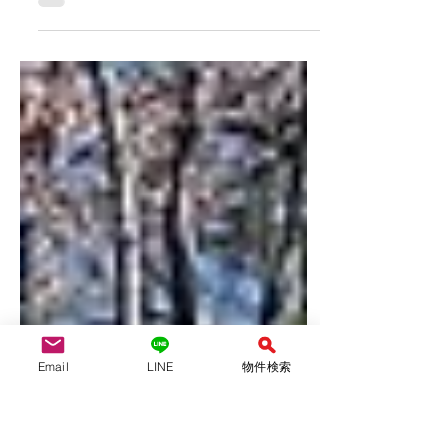
名古屋市名東区の新築戸建を仲介させ
ていただきました 弊社をご利用いただ
きまして、誠にありがとうございまし
た。 アットホームの電話問合わせより
ご連絡をいただきました。 明日に見学
したい、とのことで喜んで、ご案内さ
せていただきました。 それはなぜかと
言うと、...
Email
LINE
物件検索