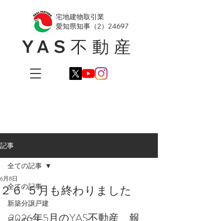
​宅地建物取引業
愛知県知事（2）24697
YAS不動産
記事
全ての記事
6月8日
全ての記事
２６' ５月も終わりました
新築分譲戸建
2026年5月のYAS不動産　報
日々のこと