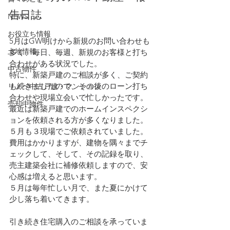
告日誌
NEWS
お役立ち情報
5月はGW明けから新規のお問い合わせも
土地情報
多く、毎日、毎週、新規のお客様と打ち
合わせがある状況でした。
中古物件
特に、新築戸建のご相談が多く、ご契約
も続きましたので、その後のローン打ち
リノベ中古戸建・マンション
合わせや現場立会いで忙しかったです。
売却中物件
最近は新築戸建でのホームインスペクシ
ョンを依頼される方が多くなりました。
５月も３現場でご依頼されていました。
費用はかかりますが、建物を隅々までチ
ェックして、そして、その記録を取り、
売主建築会社に補修依頼しますので、安
心感は増えると思います。
５月は毎年忙しい月で、また夏にかけて
少し落ち着いてきます。
引き続き住宅購入のご相談を承っていま