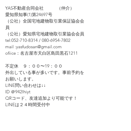
YAS不動産合同会社　　　（仲介）
愛知県知事(1)第24697号
（公社）全国宅地建物取引業保証協会会
員　
（公社）愛知県宅地建物取引業協会会員
tel:052-710-8314 / 080-6954-7802
mail :yasfudosan@gmail.com
ofiice：名古屋市天白区島田黒石1211
不定休　９：００〜19：００
外出している事が多いです。事前予約を
お願いします。
LINE問い合わせは↓↓ 
ID ＠942lhiyt
QRコード、友達追加より可能です！　
LINEは２４時間受付中