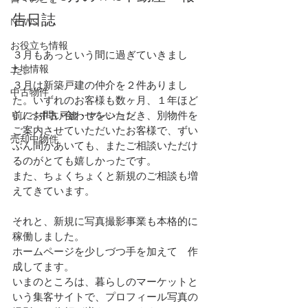
告日誌
NEWS
お役立ち情報
３月もあっという間に過ぎていきまし
土地情報
た。
３月は新築戸建の仲介を２件ありまし
中古物件
た。いずれのお客様も数ヶ月、１年ほど
前にお問い合わせをいただき、別物件を
リノベ中古戸建・マンション
ご案内させていただいたお客様で、ずい
売却中物件
ぶん間があいても、またご相談いただけ
るのがとても嬉しかったです。
また、ちょくちょくと新規のご相談も増
えてきています。
それと、新規に写真撮影事業も本格的に
稼働しました。
ホームページを少しづつ手を加えて　作
成してます。
いまのところは、暮らしのマーケットと
いう集客サイトで、プロフィール写真の