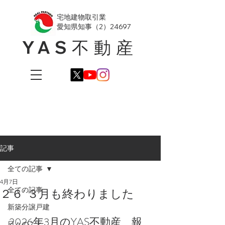
​宅地建物取引業
愛知県知事（2）24697
YAS不動産
記事
全ての記事
4月7日
全ての記事
２６' ３月も終わりました
新築分譲戸建
2026年3月のYAS不動産　報
日々のこと