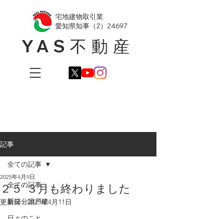
​宅地建物取引業
愛知県知事（2）24697
YAS不動産
記事
全ての記事
2025年4月9日
全ての記事
２５' ３月も終わりました
新築分譲戸建
更新日：
2025年4月11日
日々のこと