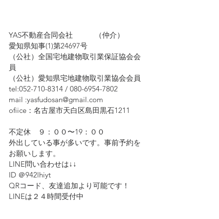
YAS不動産合同会社　　　（仲介）
愛知県知事(1)第24697号
（公社）全国宅地建物取引業保証協会会
員　
（公社）愛知県宅地建物取引業協会会員
tel:052-710-8314 / 080-6954-7802
mail :yasfudosan@gmail.com
ofiice：名古屋市天白区島田黒石1211
不定休　９：００〜19：００
外出している事が多いです。事前予約を
お願いします。
LINE問い合わせは↓↓ 
ID ＠942lhiyt
QRコード、友達追加より可能です！　
LINEは２４時間受付中