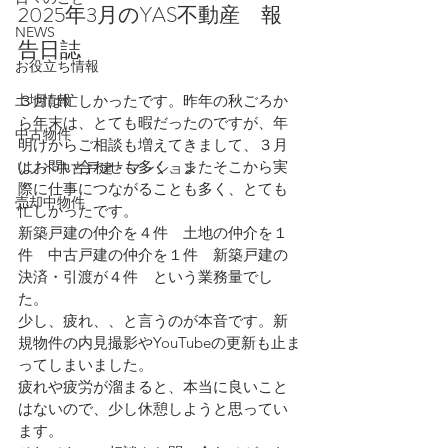
2025年3月のYAS不動産　報
NEWS
告日誌
お役立ち情報
土地情報
３月は忙しかったです。昨年の秋ごろか
ら年末は、とても暇だったのですが、年
中古物件
明けからご相談も増えてきまして、３月
はお問い合わせも多く、またそこから実
リノベ中古戸建・マンション
際に仕事につながることも多く、とても
売却中物件
忙しかったです。
新築戸建の仲介を４件　土地の仲介を１
件　中古戸建の仲介を１件　新築戸建の
決済・引渡が４件　という業務量でし
た。
少し、疲れ、、と言うのが本音です。新
規物件の内見撮影やYouTubeの更新も止ま
ってしまいました。
疲れや疲労が溜まると、本当に良いこと
はないので、少し休憩しようと思ってい
ます。