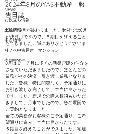
2024年8月のYAS不動産　報
NEWS
告日誌
お役立ち情報
土地情報
2024年8月が終わりました。弊社では8月
が決算月ですので、５期目を終えること
中古物件
もできました。誠にありがとうございま
す。
リノベ中古戸建・マンション
売却中物件
8月は６、７月に多くの新築戸建の仲介を
させていただきましたので、ほとんどの
業務がその決済・引き渡し業務となりま
した。皆様、特に問題なく、予定通りに
お引き渡しが完了して、本当に良かった
です。また、新規での購入相談もいただ
きまして、月末でしたので、急な展開で
ご契約となりました。
全ての業務がお客様のご予定通り、ご希
望通りに進み、本当に良かったです。
５期目を終えることができました、宅建