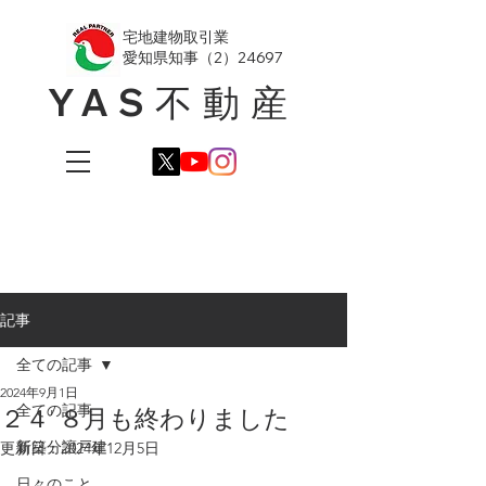
​宅地建物取引業
愛知県知事（2）24697
YAS不動産
記事
全ての記事
2024年9月1日
全ての記事
２４' ８月も終わりました
新築分譲戸建
更新日：
2024年12月5日
日々のこと