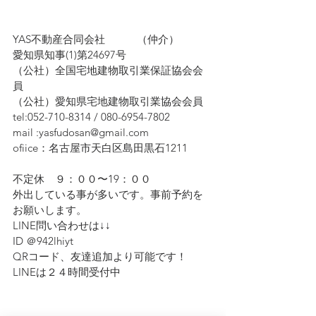
YAS不動産合同会社　　　（仲介）
愛知県知事(1)第24697号
（公社）全国宅地建物取引業保証協会会
員　
（公社）愛知県宅地建物取引業協会会員
tel:052-710-8314 / 080-6954-7802
mail :yasfudosan@gmail.com
ofiice：名古屋市天白区島田黒石1211
不定休　９：００〜19：００
外出している事が多いです。事前予約を
お願いします。
LINE問い合わせは↓↓ 
ID ＠942lhiyt
QRコード、友達追加より可能です！　
LINEは２４時間受付中