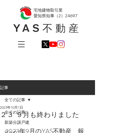
​宅地建物取引業
愛知県知事（2）24697
YAS不動産
記事
全ての記事
2023年10月1日
全ての記事
２３' ９月も終わりました
新築分譲戸建
2023年9月のYAS不動産　報
日々のこと