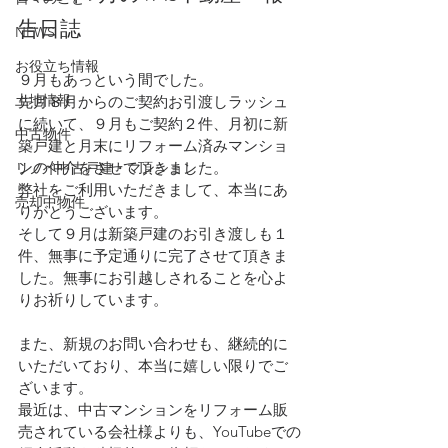
告日誌
NEWS
お役立ち情報
９月もあっという間でした。
土地情報
先月８月からのご契約お引渡しラッシュ
に続いて、９月もご契約２件、月初に新
中古物件
築戸建と月末にリフォーム済みマンショ
ンの仲介をさせて頂きました。
リノベ中古戸建・マンション
弊社をご利用いただきまして、本当にあ
売却中物件
りがとうございます。
そして９月は新築戸建のお引き渡しも１
件、無事に予定通りに完了させて頂きま
した。無事にお引越しされることを心よ
りお祈りしています。
また、新規のお問い合わせも、継続的に
いただいており、本当に嬉しい限りでご
ざいます。
最近は、中古マンションをリフォーム販
売されている会社様よりも、YouTubeでの