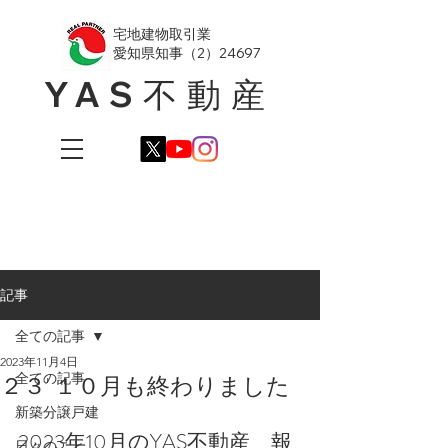
​宅地建物取引業
愛知県知事（2）24697
YAS不動産
記事
全ての記事
2023年11月4日
全ての記事
２３' １０月も終わりました
新築分譲戸建
2023年10月のYAS不動産　報
日々のこと