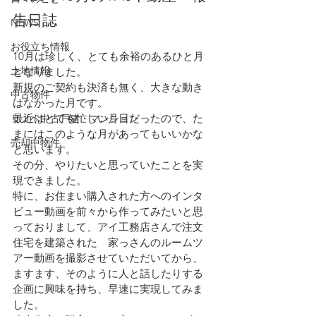
告日誌
NEWS
お役立ち情報
10月は珍しく、とても余裕のあるひと月
土地情報
となりました。
新規のご契約も決済も無く、大きな動き
中古物件
はなかった月です。
最近はとても忙しい月日だったので、た
リノベ中古戸建・マンション
まにはこのような月があってもいいかな
売却中物件
と思います。
その分、やりたいと思っていたことを実
現できました。
特に、お住まい購入された方へのインタ
ビュー動画を前々から作ってみたいと思
っておりまして、アイ工務店さんで注文
住宅を建築された　家っさんのルームツ
アー動画を撮影させていただいてから、
ますます、そのように人と話したりする
企画に興味を持ち、早速に実現してみま
した。