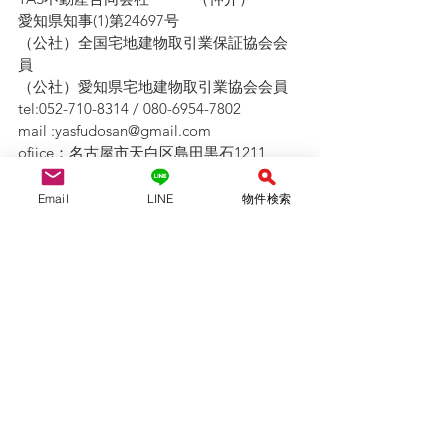
愛知県知事(1)第24697号
（公社）全国宅地建物取引業保証協会会
員　
（公社）愛知県宅地建物取引業協会会員
tel:052-710-8314 / 080-6954-7802
mail :yasfudosan@gmail.com
ofiice：名古屋市天白区島田黒石1211
不定休　９：００〜19：００
Email
LINE
物件検索
外出している事が多いです。事前予約を
お願いします。
LINE問い合わせは↓↓ 
ID ＠942lhiyt
QRコード、友達追加より可能です！　
LINEは２４時間受付中