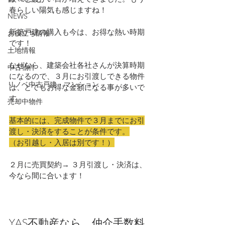
春らしい陽気も感じますね！
NEWS
新築戸建の購入も今は、お得な熱い時期
お役立ち情報
です！
土地情報
なぜなら、建築会社各社さんが決算時期
中古物件
になるので、３月にお引渡しできる物件
リノベ中古戸建・マンション
は、とてもお得な金額になる事が多いで
す。
売却中物件
基本的には、完成物件で３月までにお引
渡し・決済をすることが条件です。
（お引越し・入居は別です！）
２月に売買契約→ ３月引渡し・決済は、
今なら間に合います！
YAS不動産なら、仲介手数料