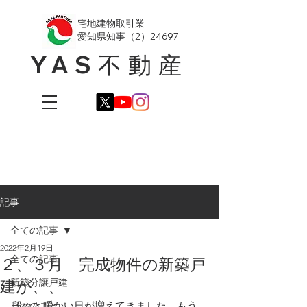
​宅地建物取引業
愛知県知事（2）24697
YAS不動産
記事
全ての記事
2022年2月19日
全ての記事
２、３月 完成物件の新築戸
建が、、
新築分譲戸建
段々と暖かい日が増えてきました。もう
日々のこと