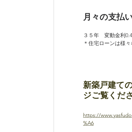
月々の支払
３５年　変動金利0.
＊住宅ローンは様々
新築戸建て
ジご覧くだ
https://www.yas
%A6