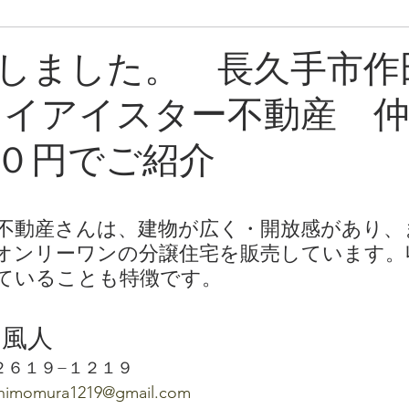
ン
売却中物件
しました。 長久手市作
ケイアイスター不動産 
０円でご紹介
不動産さんは、建物が広く・開放感があり、
オンリーワンの分譲住宅を販売しています。
ていることも特徴です。
　風人
２６１９−１２１９
omura1219@gmail.com