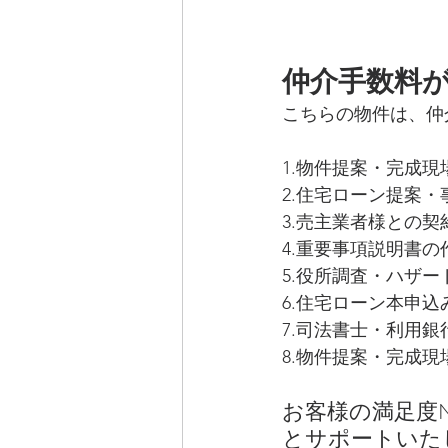
仲介手数料
こちらの物件は、仲
1.物件提案・完成現
2.住宅ローン提案
3.売主業者様との
4.重要事項説明書
5.役所調査・ハザー
6.住宅ローン本申
7.司法書士・利用
8.物件提案・完成
お客様の満足度N
とサポートいた