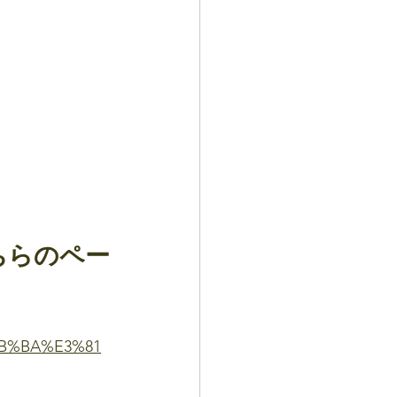
ちらのペー
BB%BA%E3%81