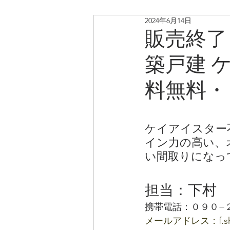
2024年6月14日
リノベ中古戸建・マンショ
販売終了
築戸建 
料無料・
ケイアイスター
イン力の高い、
い間取りになっ
担当：下村
携帯電話：０９０−
メールアドレス：f.shim