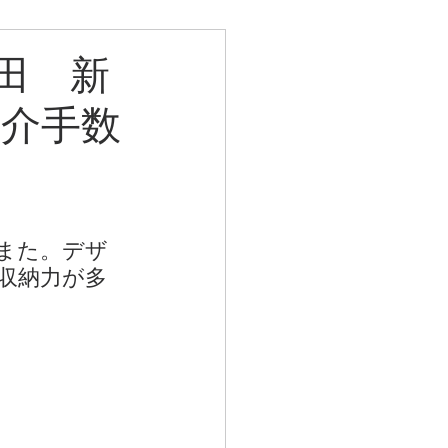
田 新
仲介手数
また。デザ
収納力が多