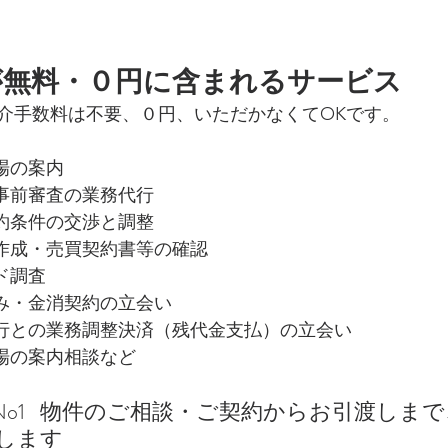
が無料・０円に含まれるサービス
介手数料は不要、０円、いただかなくてOKです。
場の案内
・事前審査の業務代行
契約条件の交渉と調整
の作成・売買契約書等の確認
ド調査
込み・金消契約の立会い
銀行との業務調整決済（残代金支払）の立会い
現場の案内相談など
o1   物件のご相談・ご契約からお引渡しま
します