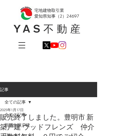
​宅地建物取引業
愛知県知事（2）24697
YAS不動産
記事
全ての記事
2025年1月17日
全ての記事
販売終了しました。豊明市 新
築戸建 ウッドフレンズ 仲介
新築分譲戸建
日々のこと