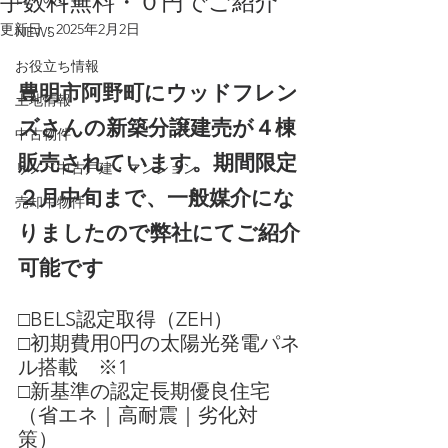
手数料無料・０円でご紹介
更新日：
2025年2月2日
NEWS
お役立ち情報
豊明市阿野町
にウッドフレン
土地情報
ズさんの新築分譲建売が４棟
中古物件
販売されています。期間限定
リノベ中古戸建・マンション
２月中旬まで、一般媒介にな
売却中物件
りましたので弊社にてご紹介
可能です
□BELS認定取得（ZEH）
□初期費用0円の太陽光発電パネ
ル搭載　※1
□新基準の認定長期優良住宅
（省エネ｜高耐震｜劣化対
策）　　