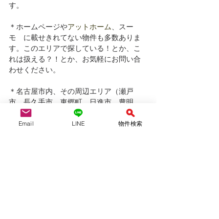
す。
＊ホームページや
アットホーム
、スー
モ　に載せきれてない物件も多数ありま
す。このエリアで探している！とか、こ
れは扱える？！とか、お気軽にお問い合
わせください。
＊名古屋市内、その周辺エリア（瀬戸
市、長久手市、東郷町、日進市、豊明
市、大府市、刈谷市、東海市、安城市）
などで新築戸建てをお探しは、仲介手数
Email
LINE
物件検索
料無料のYAS不動産へ！
YAS不動産合同会社　　　（仲介）