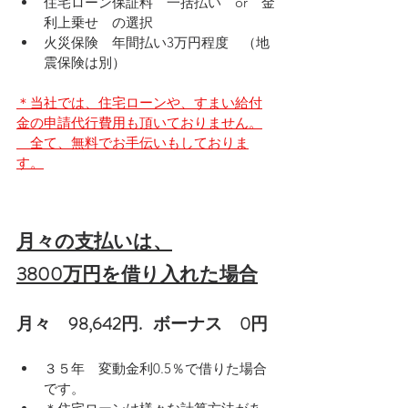
住宅ローン保証料　一括払い　or　金
利上乗せ　の選択
火災保険　年間払い3万円程度　（地
震保険は別）
＊当社では、住宅ローンや、すまい給付
金の申請代行費用も頂いておりません。
　全て、無料でお手伝いもしておりま
す。
月々の支払いは、
3800万円を借り入れた場合
月々　98,642円.   ボーナス　0円
３５年　変動金利0.5％で借りた場合
です。