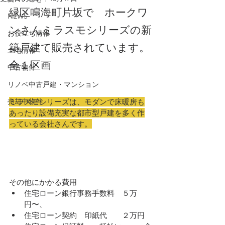
緑区鳴海町片坂で　ホークワ
NEWS
ンさんミラスモシリーズの新
お役立ち情報
築戸建て販売されています。
土地情報
全１区画　
中古物件
リノベ中古戸建・マンション
売却中物件
ミラスモシリーズは、モダンで床暖房も
あったり設備充実な都市型戸建を多く作
っている会社さんです。
その他にかかる費用
住宅ローン銀行事務手数料　５万
円〜、
住宅ローン契約　印紙代　　２万円