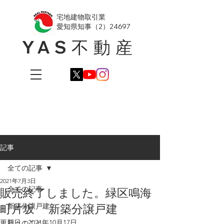
​宅地建物取引業
愛知県知事（2）24697
YAS不動産
記事
全ての記事
2021年7月3日
全ての記事
販売終了しました。緑区鳴海
町片坂 新築分譲戸建
新築分譲戸建
更新日：
2021年10月17日
日々のこと