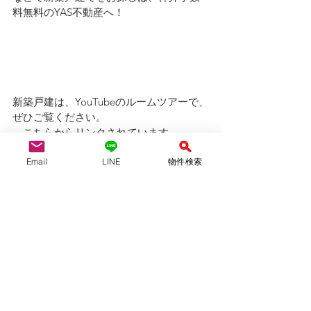
料無料のYAS不動産へ！
新築戸建は、YouTubeのルームツアーで、
ぜひご覧ください。
←こちらからリンクされています。
Email
LINE
物件検索
YAS不動産合同会社　　　（仲介）
愛知県知事(1)第24697号
（公社）全国宅地建物取引業保証協会会
員　
（公社）愛知県宅地建物取引業協会会員
tel:052-710-8314 / 080-6954-7802
mail :yasfudosan@gmail.com