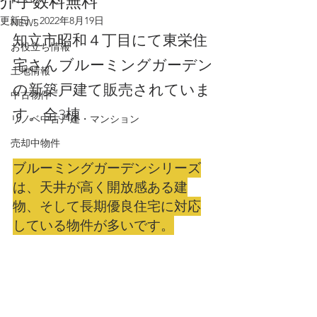
介手数料無料
更新日：
2022年8月19日
NEWS
知立市昭和４丁目にて東栄住
お役立ち情報
宅さんブルーミングガーデン
土地情報
の新築戸建て販売されていま
中古物件
す。全3棟　
リノベ中古戸建・マンション
売却中物件
ブルーミングガーデンシリーズ
は、天井が高く開放感ある建
物、そして長期優良住宅に対応
している物件が多いです。