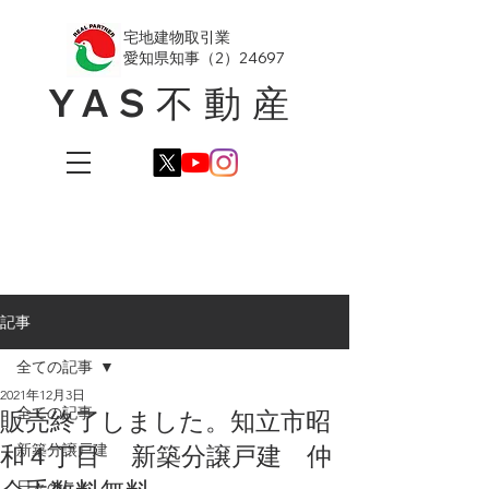
​宅地建物取引業
愛知県知事（2）24697
YAS不動産
記事
全ての記事
2021年12月3日
全ての記事
販売終了しました。知立市昭
和４丁目 新築分譲戸建 仲
新築分譲戸建
日々のこと