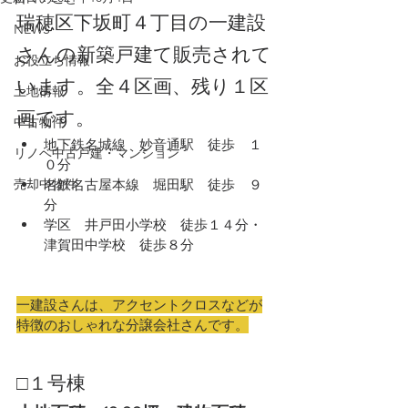
瑞穂区下坂町４丁目の一建設
NEWS
さんの新築戸建て販売されて
お役立ち情報
います。全４区画、残り１区
土地情報
画です。
中古物件
地下鉄名城線　妙音通駅　徒歩　１
リノベ中古戸建・マンション
０分
売却中物件
名鉄名古屋本線　堀田駅　徒歩　９
分　　
学区　井戸田小学校　徒歩１４分・
津賀田中学校　徒歩８分
一建設さんは、アクセントクロスなどが
特徴のおしゃれな分譲会社さんです。
□１号棟　