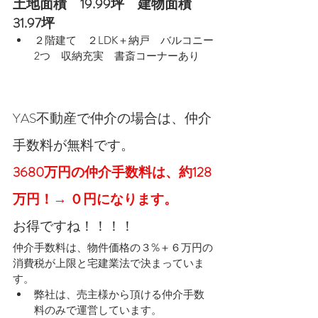
土地面積　19.99坪　建物面積　
31.97坪
２階建て　２LDK＋納戸　バルコニー
2つ　収納充実　書斎コーナーあり
YAS不動産で仲介の場合は、仲介
手数料が無料です。
3680万円の仲介手数料は、約128
万円！→ ０円になります。
お得ですね！！！！
仲介手数料は、物件価格の３%＋６万円の
消費税が上限と宅建業法で決まっていま
す。
弊社は、売主様から頂ける仲介手数
料のみで運営しています。