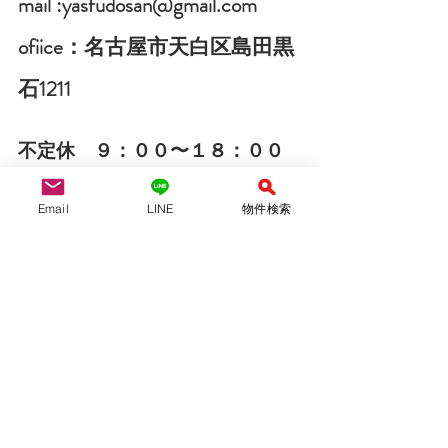
mail :yasfudosan@gmail.com
ofiice：名古屋市天白区島田黒
石1211
不定休　９：００〜１８：００
外出している事が多いです。事前予
Email
LINE
物件検索
約をお願いします。
LINE問い合わせは↓↓ 
ID ＠942lhiyt
QRコード、友達追加より可能です！　
LINEは２４時間受付中