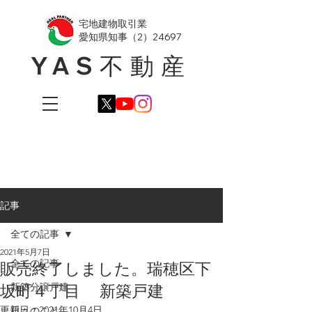
​宅地建物取引業
愛知県知事（2）24697
YAS不動産
記事
全ての記事
2021年5月7日
全ての記事
販売終了しました。瑞穂区下
坂町４丁目 新築戸建
新築分譲戸建
更新日：
2021年10月4日
日々のこと