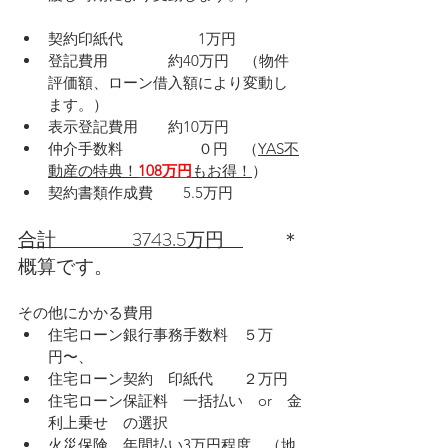
契約印紙代　　　　　1万円
登記費用　　　　約40万円　（物件
評価額、ローン借入額により変動し
ます。）
表示登記費用　　約10万円
仲介手数料　　　　　０円　（
YAS不
動産の特典！
108万円
もお得！
）
契約書類作成費　　5.5万円
合計　　　　3743.5万円　
　　＊
概算です。
その他にかかる費用
住宅ローン銀行事務手数料　５万
円〜、
住宅ローン契約　印紙代　　２万円
住宅ローン保証料　一括払い　or　金
利上乗せ　の選択
火災保険　年間払い3万円程度　（地