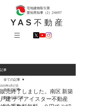
​宅地建物取引業
愛知県知事（2）24697
YAS不動産
記事
全ての記事
2025年6月27日
全ての記事
販売終了しました。南区 新築
戸建 ケイアイスター不動産
新築分譲戸建
日々のこと