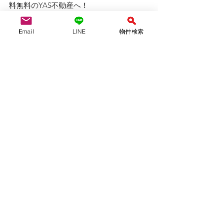
料無料のYAS不動産へ！
Email
LINE
物件検索
YAS不動産合同会社　　　（仲介）
愛知県知事(1)第24697号
（公社）全国宅地建物取引業保証協会会
員　
（公社）愛知県宅地建物取引業協会会員
tel:052-710-8314 / 080-6954-7802
mail :
yasfudosan@gmail.com
ofiice：名古屋市天白区島田黒石1211
不定休　９：００〜１８：００
外出している事が多いです。事前予約を
お願いします。
LINE問い合わせは↓↓ 