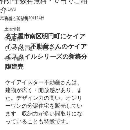
仲介手数料無料・０円でご紹
介
NEWS
更新日：
2025年10月14日
お役立ち情報
土地情報
名古屋市南区明円町にケイア
中古物件
イスター不動産さんのケイア
リノベ中古戸建・マンション
イスタイルシリーズの新築分
売却中物件
譲建売
ケイアイスター不動産さんは、
建物が広く・開放感があり、ま
た。デザイン力の高い、オンリ
ーワンの分譲住宅を販売してい
ます。収納力が多い間取りにな
っていることも特徴です。