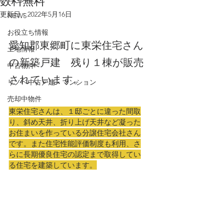
数料無料
更新日：
2022年5月16日
NEWS
お役立ち情報
愛知郡東郷町に東栄住宅さん
土地情報
の新築戸建　残り１棟が販売
中古物件
されています。
リノベ中古戸建・マンション
売却中物件
東栄住宅さんは、１邸ごとに違った間取
り、斜め天井、折り上げ天井など凝った
お住まいを作っている分譲住宅会社さん
です。また住宅性能評価制度も利用、さ
らに長期優良住宅の認定まで取得してい
る住宅を建築しています。