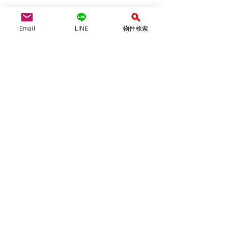
Email
LINE
物件検索
YAS不動産合同会社　　　（仲介）
愛知県知事(1)第24697号
（公社）全国宅地建物取引業保証協会会
員　
（公社）愛知県宅地建物取引業協会会員
tel:052-710-8314 / 080-6954-7802
mail :yasfudosan@gmail.com
ofiice：名古屋市天白区島田黒石1211
不定休　９：００〜１８：００
外出している事が多いです。事前予約を
お願いします。
LINE問い合わせは↓↓ 
ID ＠942lhiyt
QRコード、友達追加より可能です！　