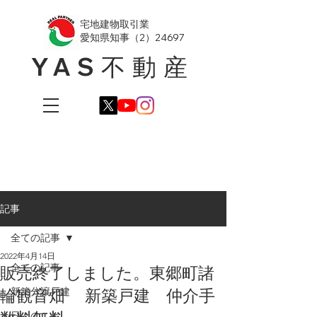
​宅地建物取引業
愛知県知事（2）24697
YAS不動産
記事
全ての記事
2022年4月14日
全ての記事
販売終了しました。東郷町諸
輪観音畑 新築戸建 仲介手
新築分譲戸建
日々のこと