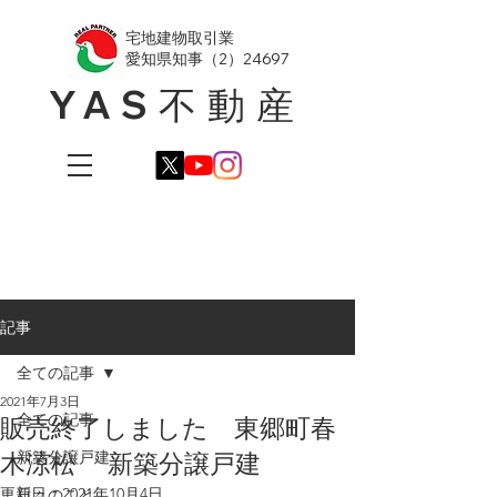
​宅地建物取引業
愛知県知事（2）24697
YAS不動産
記事
全ての記事
2021年7月3日
全ての記事
販売終了しました 東郷町春
木涼松 新築分譲戸建
新築分譲戸建
更新日：
2021年10月4日
日々のこと