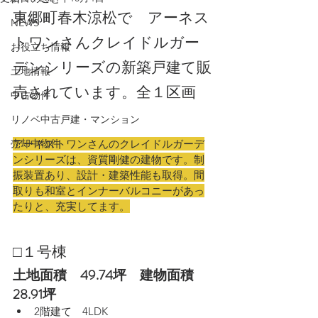
東郷町春木涼松で　アーネス
NEWS
トワンさんクレイドルガー
お役立ち情報
デンシリーズの新築戸建て販
土地情報
売されています。全１区画　
中古物件
リノベ中古戸建・マンション
売却中物件
アーネストワンさんのクレイドルガーデ
ンシリーズは、資質剛健の建物です。制
振装置あり、設計・建築性能も取得。間
取りも和室とインナーバルコニーがあっ
たりと、充実してます。
□１号棟　
土地面積　49.74坪　建物面積　
28.91坪
2階建て　4LDK