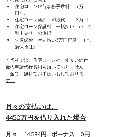
住宅ローン銀行事務手数料　５万
円〜、
住宅ローン契約　印紙代　　２万円
住宅ローン保証料　一括払い　or　金
利上乗せ　の選択
火災保険　年間払い3万円程度　（地
震保険は別）
＊当社では、住宅ローンや、すまい給付
金の申請代行費用も頂いておりません。
　全て、無料でお手伝いもしておりま
す。
月々の支払いは、
4450万円を借り入れた場合
月々　114,534円.   ボーナス　0円