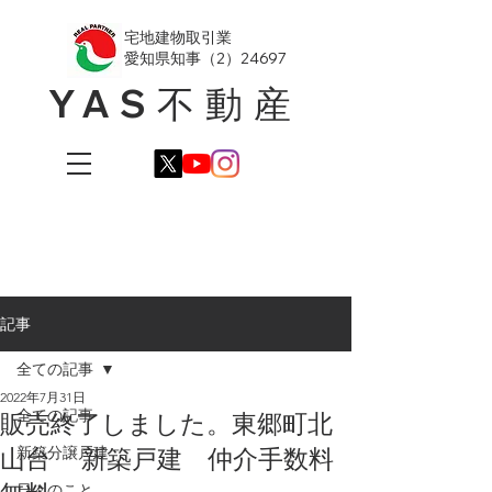
​宅地建物取引業
愛知県知事（2）24697
YAS不動産
記事
全ての記事
2022年7月31日
全ての記事
販売終了しました。東郷町北
山台 新築戸建 仲介手数料
新築分譲戸建
日々のこと