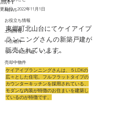
無料
更新日：
2022年11月1日
NEWS
お役立ち情報
東郷町北山台にてケイアイプ
土地情報
ランニングさんの新築戸建が
中古物件
販売されています。
リノベ中古戸建・マンション
売却中物件
ケイアイプランニングさんは、５LDKの
広々とした住宅。フルフラットタイプの
カウンターキッチンを採用されている、
モダンな内装が特徴のお住まいを建築し
ているのが特徴です。