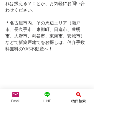
れは扱える？！とか、お気軽にお問い合
わせください。
＊名古屋市内、その周辺エリア（瀬戸
市、長久手市、東郷町、日進市、豊明
市、大府市、刈谷市、東海市、安城市）
などで新築戸建てをお探しは、仲介手数
料無料のYAS不動産へ！
YAS不動産合同会社　　　（仲介）
愛知県知事(1)第24697号
Email
LINE
物件検索
（公社）全国宅地建物取引業保証協会会
員　
（公社）愛知県宅地建物取引業協会会員
tel:052-710-8314 / 080-6954-7802