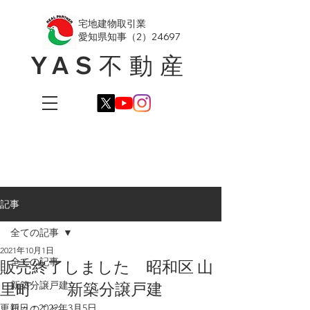
​宅地建物取引業
愛知県知事（2）24697
YAS不動産
記事
全ての記事
2021年10月1日
全ての記事
販売終了しました 昭和区 山
里町 新築分譲戸建
新築分譲戸建
更新日：
2022年3月5日
日々のこと