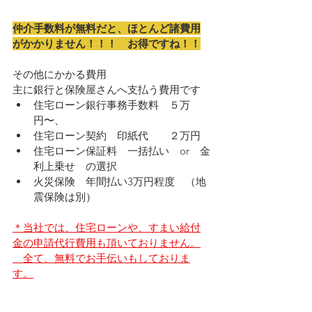
仲介手数料が無料だと、ほとんど諸費用
がかかりません！！！　お得ですね！！
その他にかかる費用
主に銀行と保険屋さんへ支払う費用です
住宅ローン銀行事務手数料　５万
円〜、
住宅ローン契約　印紙代　　２万円
住宅ローン保証料　一括払い　or　金
利上乗せ　の選択
火災保険　年間払い3万円程度　（地
震保険は別）
＊当社では、住宅ローンや、すまい給付
金の申請代行費用も頂いておりません。
　全て、無料でお手伝いもしておりま
す。