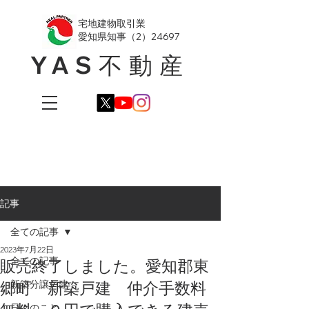
​宅地建物取引業
愛知県知事（2）24697
YAS不動産
記事
全ての記事
2023年7月22日
全ての記事
販売終了しました。愛知郡東
郷町 新築戸建 仲介手数料
新築分譲戸建
日々のこと