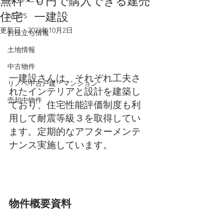
無料・０円で購入できる建売
住宅 一建設
NEWS
更新日：
2023年10月2日
お役立ち情報
土地情報
中古物件
一建設さんは、それぞれ工夫さ
リノベ中古戸建・マンション
れたインテリアと設計を建築し
売却中物件
ており、住宅性能評価制度も利
用して耐震等級３を取得してい
ます。定期的なアフターメンテ
ナンス実施しています。
物件概要資料