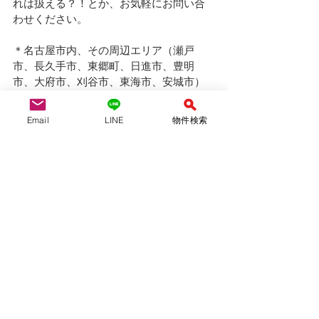
れは扱える？！とか、お気軽にお問い合
わせください。
＊名古屋市内、その周辺エリア（瀬戸
市、長久手市、東郷町、日進市、豊明
市、大府市、刈谷市、東海市、安城市）
などで新築戸建てをお探しは、仲介手数
料無料のYAS不動産へ！
Email
LINE
物件検索
YAS不動産合同会社　　　（仲介）
愛知県知事(1)第24697号
（公社）全国宅地建物取引業保証協会会
員　
（公社）愛知県宅地建物取引業協会会員
tel:052-710-8314 / 080-6954-7802