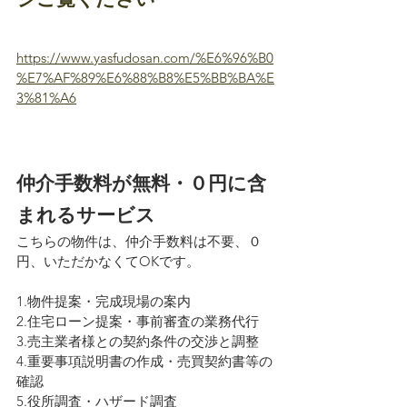
https://www.yasfudosan.com/%E6%96%B0
%E7%AF%89%E6%88%B8%E5%BB%BA%E
3%81%A6
仲介手数料が無料・０円に含
まれるサービス
こちらの物件は、仲介手数料は不要、０
円、いただかなくてOKです。
1.物件提案・完成現場の案内
2.住宅ローン提案・事前審査の業務代行
3.売主業者様との契約条件の交渉と調整
4.重要事項説明書の作成・売買契約書等の
確認
5.役所調査・ハザード調査