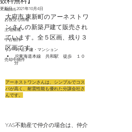
数料無料】
更新日：
2021年10月4日
NEWS
大府市 東新町のアーネストワ
お役立ち情報
ンさんの新築戸建て販売され
土地情報
ています。全５区画、残り３
中古物件
区画です。
リノベ中古戸建・マンション
JR東海道本線　共和駅　徒歩　１０
売却中物件
分　　
アーネストワンさんは、シンプルでコス
パが高く、耐震性能も優れた分譲会社さ
んです。
YAS不動産で仲介の場合は、仲介