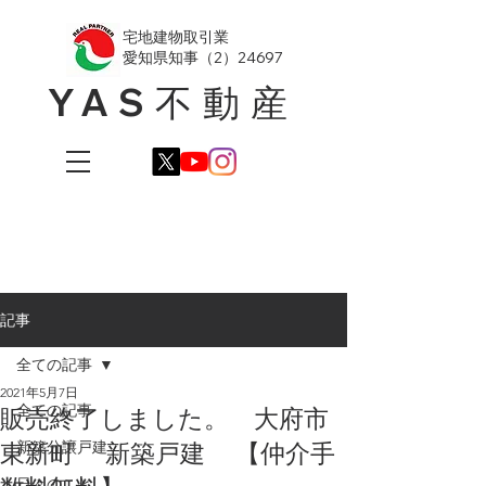
​宅地建物取引業
愛知県知事（2）24697
YAS不動産
記事
全ての記事
2021年5月7日
全ての記事
販売終了しました。 大府市
東新町 新築戸建 【仲介手
新築分譲戸建
日々のこと