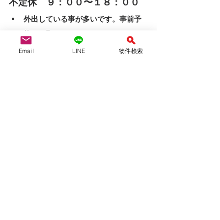
不定休　９：００〜１８：００
外出している事が多いです。事前予
約をお願いします。
LINE問い合わせは↓↓ 
Email
LINE
物件検索
ID ＠942lhiyt
QRコード、友達追加より可能です！　
LINEは２４時間受付中