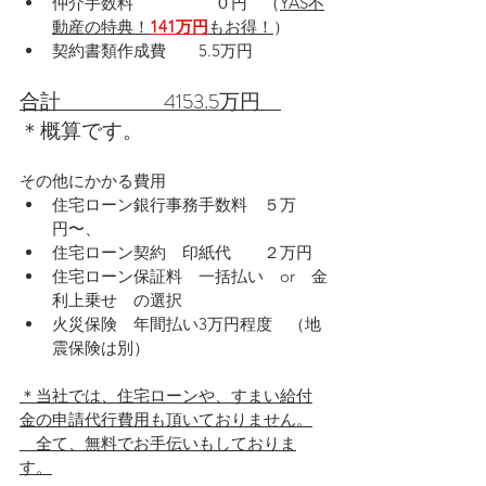
仲介手数料　　　　　０円　（
YAS不
動産の特典！
141万円
もお得！
）
契約書類作成費　　5.5万円
合計　　　　　4153.5万円　
＊概算です。
その他にかかる費用
住宅ローン銀行事務手数料　５万
円〜、
住宅ローン契約　印紙代　　２万円
住宅ローン保証料　一括払い　or　金
利上乗せ　の選択
火災保険　年間払い3万円程度　（地
震保険は別）
＊当社では、住宅ローンや、すまい給付
金の申請代行費用も頂いておりません。
　全て、無料でお手伝いもしておりま
す。