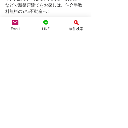
などで新築戸建てをお探しは、仲介手数
料無料のYAS不動産へ！
Email
LINE
物件検索
YAS不動産合同会社　　　（仲介）
愛知県知事(1)第24697号
（公社）全国宅地建物取引業保証協会会
員　
（公社）愛知県宅地建物取引業協会会員
tel:052-710-8314 / 080-6954-7802
mail :yasfudosan@gmail.com
ofiice：名古屋市天白区島田黒石1211
不定休　９：００〜１８：００
外出している事が多いです。事前予約を
お願いします。