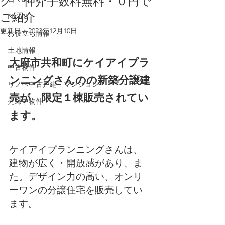
グ 仲介手数料無料・０円で
ご紹介
NEWS
更新日：
2023年12月10日
お役立ち情報
土地情報
大府市共和町にケイアイプラ
中古物件
ンニングさんのの新築分譲建
リノベ中古戸建・マンション
売が　限定１棟販売されてい
売却中物件
ます。
ケイアイプランニングさんは、
建物が広く・開放感があり、ま
た。デザイン力の高い、オンリ
ーワンの分譲住宅を販売してい
ます。