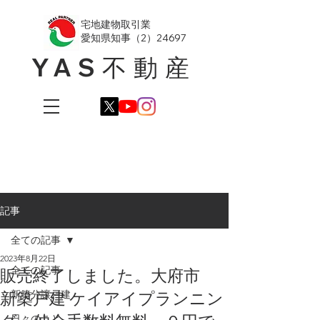
​宅地建物取引業
愛知県知事（2）24697
YAS不動産
記事
全ての記事
2023年8月22日
全ての記事
販売終了しました。大府市
新築戸建 ケイアイプランニン
新築分譲戸建
日々のこと