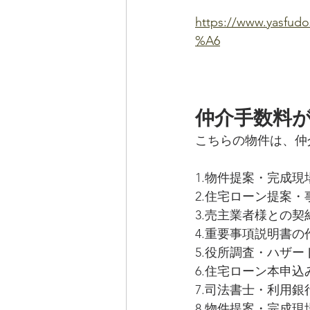
https://www.yas
%A6
仲介手数料
こちらの物件は、仲
1.物件提案・完成現
2.住宅ローン提案
3.売主業者様との
4.重要事項説明書
5.役所調査・ハザー
6.住宅ローン本申
7.司法書士・利用
8.物件提案・完成