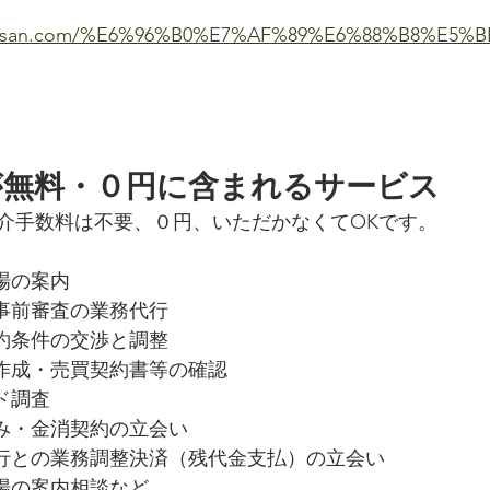
fudosan.com/%E6%96%B0%E7%AF%89%E6%88%B8%E5%
が無料・０円に含まれるサービス
介手数料は不要、０円、いただかなくてOKです。
場の案内
・事前審査の業務代行
契約条件の交渉と調整
の作成・売買契約書等の確認
ド調査
込み・金消契約の立会い
銀行との業務調整決済（残代金支払）の立会い
現場の案内相談など