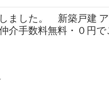
ン
売却中物件
しました。 新築戸建 
仲介手数料無料・０円で
料