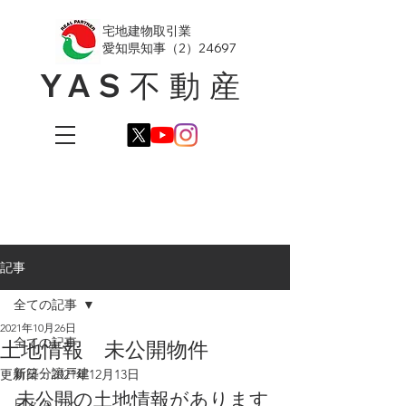
​宅地建物取引業
愛知県知事（2）24697
YAS不動産
記事
全ての記事
2021年10月26日
全ての記事
土地情報 未公開物件
新築分譲戸建
更新日：
2021年12月13日
未公開の土地情報があります
日々のこと