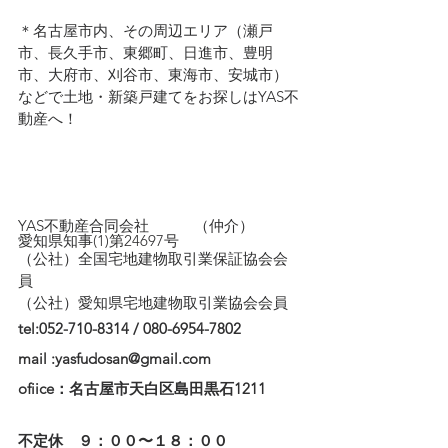
＊名古屋市内、その周辺エリア（瀬戸
市、長久手市、東郷町、日進市、豊明
市、大府市、刈谷市、東海市、安城市）
などで土地・新築戸建てをお探しはYAS不
動産へ！
YAS不動産合同会社　　　（仲介）
愛知県知事(1)第24697号
（公社）全国宅地建物取引業保証協会会
員　
（公社）愛知県宅地建物取引業協会会員
tel:052-710-8314 / 080-6954-7802
mail :yasfudosan@gmail.com
ofiice：名古屋市天白区島田黒石1211
不定休　９：００〜１８：００