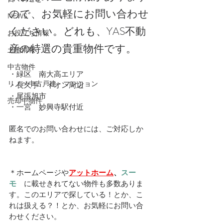
ので、お気軽にお問い合わせ
NEWS
ください。どれも、YAS不動
お役立ち情報
産の特選の貴重物件です。
土地情報
中古物件
・緑区　南大高エリア
リノベ中古戸建・マンション
・長久手　イオン周辺
・尾張旭市
売却中物件
・一宮　妙興寺駅付近
匿名でのお問い合わせには、ご対応しか
ねます。
＊ホームページや
アットホーム
、
スー
モ　
に載せきれてない物件も多数ありま
す。このエリアで探している！とか、こ
れは扱える？！とか、お気軽にお問い合
わせください。