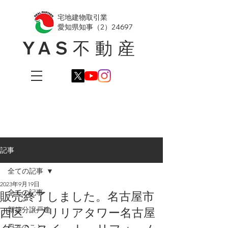
​宅地建物取引業
愛知県知事（2）24697
YAS不動産
記事
全ての記事
2023年9月19日
全ての記事
販売終了しました。名古屋市
西区 ブリリアタワー名古屋
新築分譲戸建
日々のこと