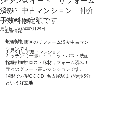
グランスイート リフォーム
済み 中古マンション 仲介
NEWS
手数料は定額です
お役立ち情報
更新日：
2024年3月28日
土地情報
中古物件
名古屋市西区のリフォーム済み中古マン
ションです。
リノベ中古戸建・マンション
キッチン（一部）・ユニットバス・洗面
売却中物件
化粧台・クロス・床材リフォーム済み！
元々のグレード高いマンションです。
14階で眺望GOOD  名古屋駅まで徒歩5分
という好立地