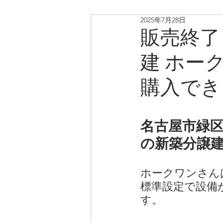
2025年7月28日
リノベ中古戸建・マンショ
販売終了
建 ホー
購入でき
名古屋市緑
の新築分譲
ホークワンさん
標準設定で設備
す。