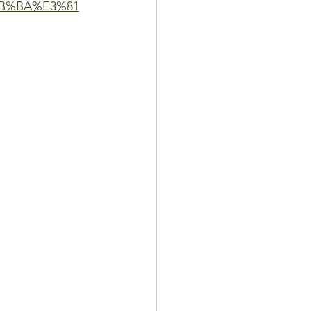
BB%BA%E3%81