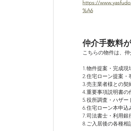
https://www.yas
%A6
仲介手数料
こちらの物件は、仲
1.物件提案・完成現
2.住宅ローン提案
3.売主業者様との
4.重要事項説明書
5.役所調査・ハザー
6.住宅ローン本申
7.司法書士・利用
8.ご入居後の各種相