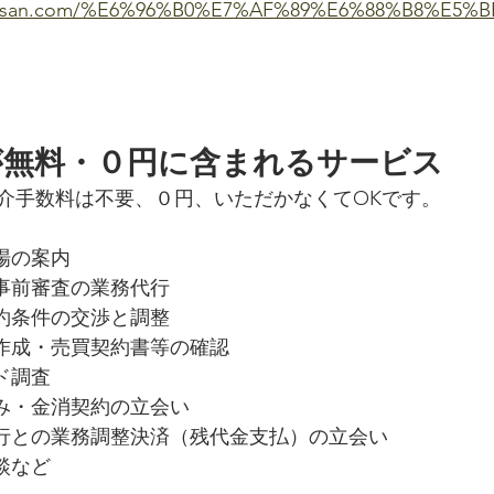
fudosan.com/%E6%96%B0%E7%AF%89%E6%88%B8%E5%
が無料・０円に含まれるサービス
介手数料は不要、０円、いただかなくてOKです。
場の案内
・事前審査の業務代行
契約条件の交渉と調整
の作成・売買契約書等の確認
ド調査
込み・金消契約の立会い
銀行との業務調整決済（残代金支払）の立会い
談など