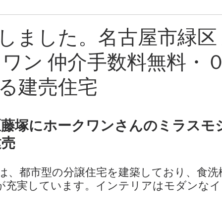
ン
売却中物件
しました。名古屋市緑区
クワン 仲介手数料無料・
る建売住宅
区藤塚にホークワンさんのミラスモ
建売　
は、都市型の分譲住宅を建築しており、食洗
が充実しています。インテリアはモダンなイ