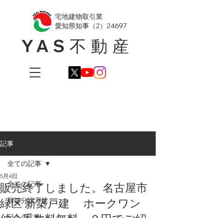
​宅地建物取引業
愛知県知事（2）24697
YAS不動産
記事
全ての記事
5月4日
全ての記事
販売終了しました。名古屋市
緑区 新築戸建 ホークワン
新築分譲戸建
日々のこと