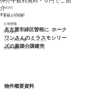
仲介手数料無料・０円でご紹
介
NEWS
更新日：
5月19日
お役立ち情報
土地情報
名古屋市緑区曽根に	ホーク
中古物件
ワンさんのミラスモシリー
リノベ中古戸建・マンション
ズの新築分譲建売
売却中物件
物件概要資料