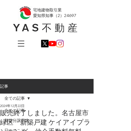
​宅地建物取引業
愛知県知事（2）24697
YAS不動産
記事
全ての記事
2024年12月22日
全ての記事
販売終了しました。名古屋市
緑区 新築戸建 ケイアイプラ
新築分譲戸建
日々のこと