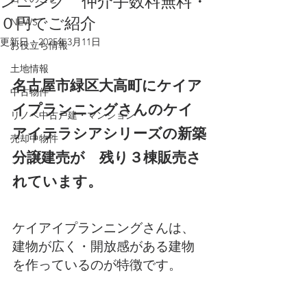
ンニング 仲介手数料無料・
０円でご紹介
NEWS
更新日：
2025年3月11日
お役立ち情報
土地情報
名古屋市緑区大高町にケイア
中古物件
イプランニングさんのケイ
リノベ中古戸建・マンション
アイテラシアシリーズの新築
売却中物件
分譲建売が　残り３棟販売さ
れています。
ケイアイプランニングさんは、
建物が広く・開放感がある建物
を作っているのが特徴です。