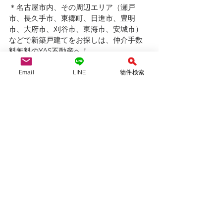
＊名古屋市内、その周辺エリア（瀬戸
市、長久手市、東郷町、日進市、豊明
市、大府市、刈谷市、東海市、安城市）
などで新築戸建てをお探しは、仲介手数
料無料のYAS不動産へ！
Email
LINE
物件検索
YAS不動産合同会社　　　（仲介）
愛知県知事(1)第24697号
（公社）全国宅地建物取引業保証協会会
員　
（公社）愛知県宅地建物取引業協会会員
tel:052-710-8314 / 080-6954-7802
mail :
yasfudosan@gmail.com
ofiice：名古屋市天白区島田黒石1211