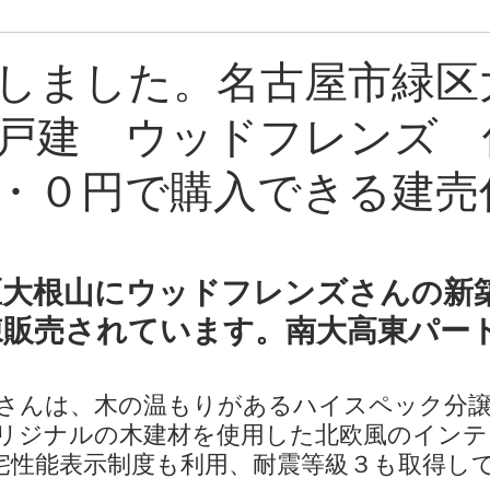
ン
売却中物件
しました。名古屋市緑区
戸建 ウッドフレンズ 
・０円で購入できる建売
区大根山にウッドフレンズさんの新
棟販売されています。南大高東パー
さんは、木の温もりがあるハイスペック分譲
リジナルの木建材を使用した北欧風のインテ
宅性能表示制度も利用、耐震等級３も取得し