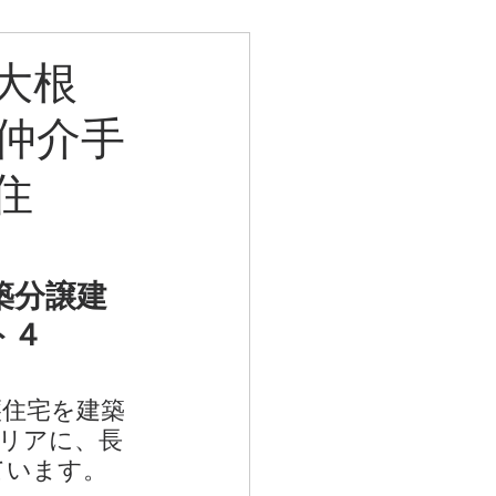
大根
仲介手
住
築分譲建
ト４
住宅を建築
リアに、長
ています。