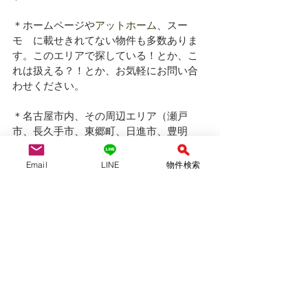
＊ホームページや
アットホーム
、スー
モ　に載せきれてない物件も多数ありま
す。このエリアで探している！とか、こ
れは扱える？！とか、お気軽にお問い合
わせください。
＊名古屋市内、その周辺エリア（瀬戸
市、長久手市、東郷町、日進市、豊明
市、大府市、刈谷市、東海市、安城市）
などで新築戸建てをお探しは、仲介手数
Email
LINE
物件検索
料無料のYAS不動産へ！
YAS不動産合同会社　　　（仲介）
愛知県知事(1)第24697号