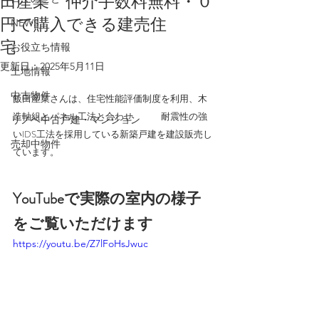
田産業 仲介手数料無料・０
円で購入できる建売住
NEWS
宅
お役立ち情報
更新日：
2025年5月11日
土地情報
中古物件
飯田産業さんは、住宅性能評価制度を利用、木
造軸組とパネル工法と合わせ　　　耐震性の強
リノベ中古戸建・マンション
いIDS工法を採用している新築戸建を建設販売し
売却中物件
ています。
YouTubeで実際の室内の様子
をご覧いただけます
https://youtu.be/Z7lFoHsJwuc