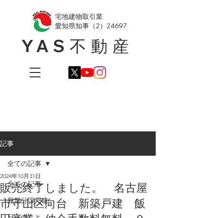
​宅地建物取引業
愛知県知事（2）24697
YAS不動産
記事
全ての記事
2024年10月31日
全ての記事
販売終了しました。 名古屋
市守山区向台 新築戸建 飯
新築分譲戸建
日々のこと