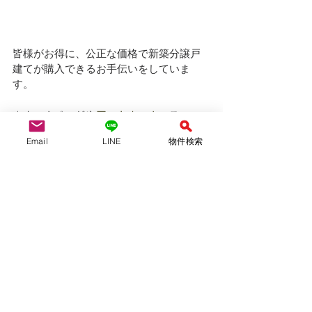
皆様がお得に、公正な価格で新築分譲戸
建てが購入できるお手伝いをしていま
す。
＊ホームページや
アットホーム
、スー
モ　に載せきれてない物件も多数ありま
Email
LINE
物件検索
す。このエリアで探している！とか、こ
れは扱える？！とか、お気軽にお問い合
わせください。
＊名古屋市内、その周辺エリア（瀬戸
市、長久手市、東郷町、日進市、豊明
市、大府市、刈谷市、東海市、安城市）
などで新築戸建てをお探しは、仲介手数
料無料のYAS不動産へ！