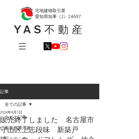
​宅地建物取引業
愛知県知事（2）24697
YAS不動産
記事
全ての記事
2024年8月7日
全ての記事
販売終了しました 名古屋市
守山区上志段味 新築戸
新築分譲戸建
日々のこと