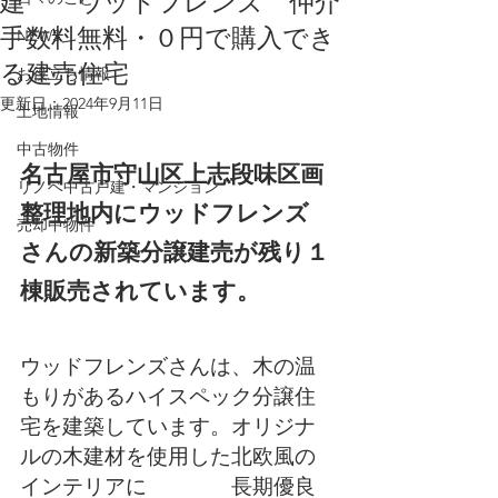
建 ウッドフレンズ 仲介
手数料無料・０円で購入でき
NEWS
る建売住宅
お役立ち情報
更新日：
2024年9月11日
土地情報
中古物件
名古屋市守山区上志段味区画
リノベ中古戸建・マンション
整理地内にウッドフレンズ　
売却中物件
さんの新築分譲建売が残り１
棟販売されています。
ウッドフレンズさんは、木の温
もりがあるハイスペック分譲住
宅を建築しています。オリジナ
ルの木建材を使用した北欧風の
インテリアに　　　　長期優良