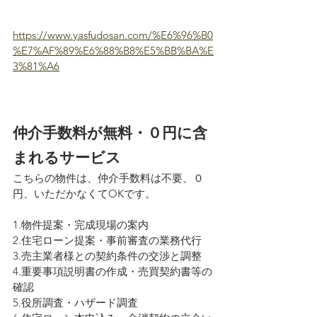
https://www.yasfudosan.com/%E6%96%B0
%E7%AF%89%E6%88%B8%E5%BB%BA%E
3%81%A6
仲介手数料が無料・０円に含
まれるサービス
こちらの物件は、仲介手数料は不要、０
円、いただかなくてOKです。
1.物件提案・完成現場の案内
2.住宅ローン提案・事前審査の業務代行
3.売主業者様との契約条件の交渉と調整
4.重要事項説明書の作成・売買契約書等の
確認
5.役所調査・ハザード調査