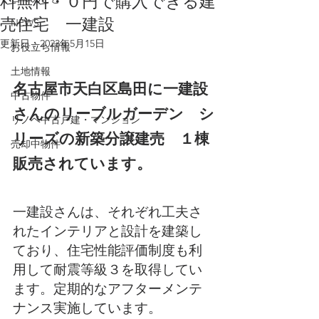
料無料・０円で購入できる建
売住宅 一建設
NEWS
更新日：
2023年5月15日
お役立ち情報
土地情報
名古屋市天白区島田に一建設
中古物件
さんのリーブルガーデン　シ
リノベ中古戸建・マンション
リーズの新築分譲建売　１棟
売却中物件
販売されています。
一建設さんは、それぞれ工夫さ
れたインテリアと設計を建築し
ており、住宅性能評価制度も利
用して耐震等級３を取得してい
ます。定期的なアフターメンテ
ナンス実施しています。