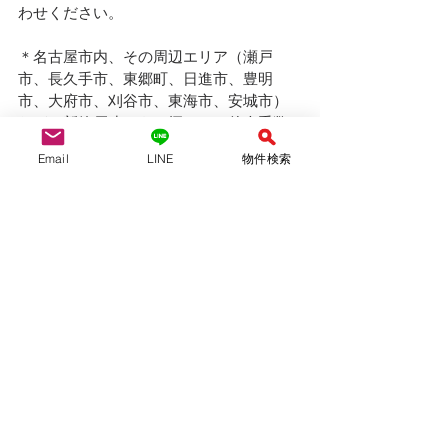
わせください。
＊名古屋市内、その周辺エリア（瀬戸
市、長久手市、東郷町、日進市、豊明
市、大府市、刈谷市、東海市、安城市）
などで新築戸建てをお探しは、仲介手数
料無料のYAS不動産へ！
Email
LINE
物件検索
YAS不動産合同会社　　　（仲介）
愛知県知事(1)第24697号
（公社）全国宅地建物取引業保証協会会
員　
（公社）愛知県宅地建物取引業協会会員
tel:052-710-8314 / 080-6954-7802
mail :yasfudosan@gmail.com