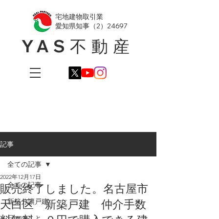
​宅地建物取引業
愛知県知事（2）24697
YAS不動産
記事
全ての記事
2022年12月17日
全ての記事
販売終了しました。名古屋市
天白区 新築戸建 仲介手数
新築分譲戸建
日々のこと