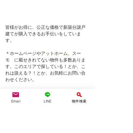
皆様がお得に、公正な価格で新築分譲戸
建てが購入できるお手伝いをしていま
す。
＊ホームページや
アットホーム
、スー
モ　に載せきれてない物件も多数ありま
す。このエリアで探している！とか、こ
れは扱える？！とか、お気軽にお問い合
わせください。
＊名古屋市内、その周辺エリア（瀬戸
市、長久手市、東郷町、日進市、豊明
Email
LINE
物件検索
市、大府市、刈谷市、東海市、安城市）
などで新築戸建てをお探しは、仲介手数
料無料のYAS不動産へ！