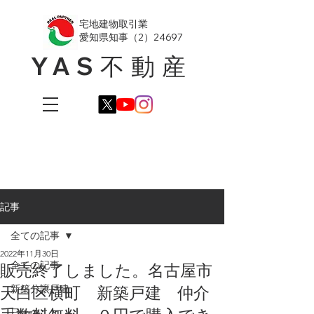
​宅地建物取引業
愛知県知事（2）24697
YAS不動産
記事
全ての記事
2022年11月30日
全ての記事
販売終了しました。名古屋市
天白区横町 新築戸建 仲介
新築分譲戸建
日々のこと