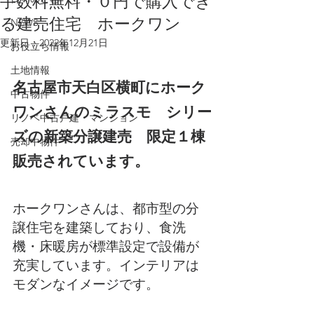
手数料無料・０円で購入でき
る建売住宅 ホークワン
NEWS
更新日：
2022年12月21日
お役立ち情報
土地情報
名古屋市天白区横町にホーク
中古物件
ワンさんのミラスモ　シリー
リノベ中古戸建・マンション
ズの新築分譲建売　限定１棟
売却中物件
販売されています。
ホークワンさんは、都市型の分
譲住宅を建築しており、食洗
機・床暖房が標準設定で設備が
充実しています。インテリアは
モダンなイメージです。