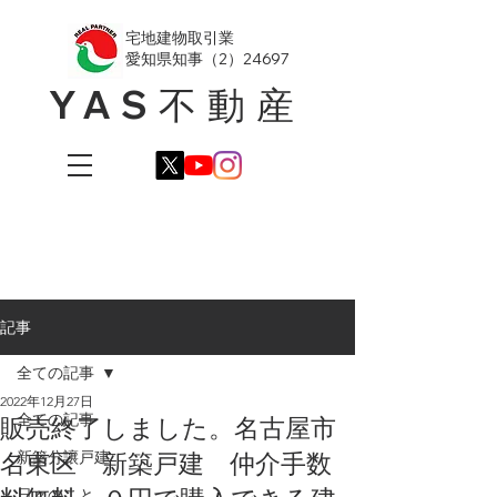
​宅地建物取引業
愛知県知事（2）24697
YAS不動産
記事
全ての記事
2022年12月27日
全ての記事
販売終了しました。名古屋市
名東区 新築戸建 仲介手数
新築分譲戸建
日々のこと