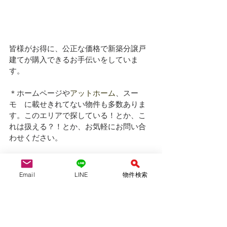
皆様がお得に、公正な価格で新築分譲戸
建てが購入できるお手伝いをしていま
す。
＊ホームページや
アットホーム
、スー
モ　に載せきれてない物件も多数ありま
す。このエリアで探している！とか、こ
れは扱える？！とか、お気軽にお問い合
わせください。
＊名古屋市内、その周辺エリア（瀬戸
市、長久手市、東郷町、日進市、豊明
Email
LINE
物件検索
市、大府市、刈谷市、東海市、安城市）
などで新築戸建てをお探しは、仲介手数
料無料のYAS不動産へ！