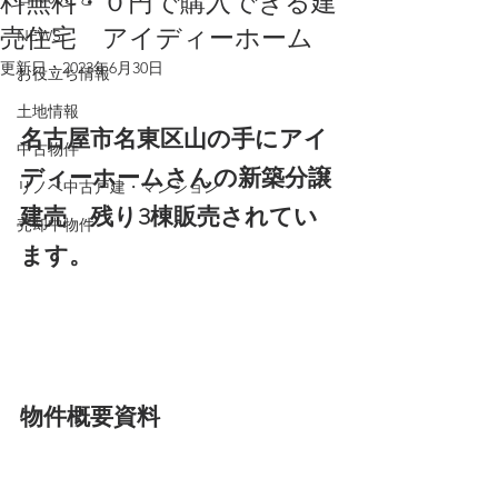
料無料・０円で購入できる建
売住宅 アイディーホーム
NEWS
更新日：
2023年6月30日
お役立ち情報
土地情報
名古屋市名東区山の手にアイ
中古物件
ディーホームさんの新築分譲
リノベ中古戸建・マンション
建売　残り3棟販売されてい
売却中物件
ます。
物件概要資料