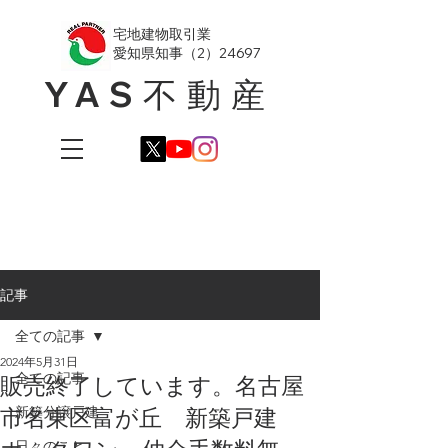
​宅地建物取引業
愛知県知事（2）24697
YAS不動産
記事
全ての記事
2024年5月31日
全ての記事
販売終了しています。名古屋
市名東区富が丘 新築戸建
新築分譲戸建
日々のこと