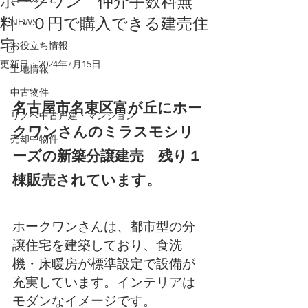
ホークワン 仲介手数料無
料・０円で購入できる建売住
NEWS
宅
お役立ち情報
更新日：
2024年7月15日
土地情報
中古物件
名古屋市名東区富が丘にホー
リノベ中古戸建・マンション
クワンさんのミラスモシリ
売却中物件
ーズの新築分譲建売　残り１
棟販売されています。
ホークワンさんは、都市型の分
譲住宅を建築しており、食洗
機・床暖房が標準設定で設備が
充実しています。インテリアは
モダンなイメージです。