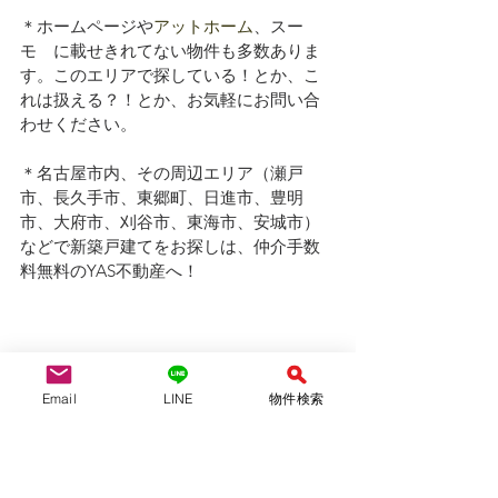
＊ホームページや
アットホーム
、スー
モ　に載せきれてない物件も多数ありま
す。このエリアで探している！とか、こ
れは扱える？！とか、お気軽にお問い合
わせください。
＊名古屋市内、その周辺エリア（瀬戸
市、長久手市、東郷町、日進市、豊明
市、大府市、刈谷市、東海市、安城市）
などで新築戸建てをお探しは、仲介手数
料無料のYAS不動産へ！
Email
LINE
物件検索
YAS不動産合同会社　　　（仲介）
愛知県知事(1)第24697号
（公社）全国宅地建物取引業保証協会会