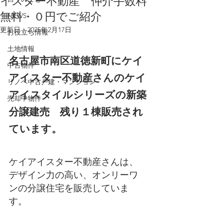
イスター不動産 仲介手数料
無料・０円でご紹介
NEWS
更新日：
2025年2月17日
お役立ち情報
土地情報
名古屋市南区道徳新町にケイ
中古物件
アイスター不動産さんのケイ
リノベ中古戸建・マンション
アイスタイルシリーズの新築
売却中物件
分譲建売　残り１棟販売され
ています。
ケイアイスター不動産さんは、
デザイン力の高い、オンリーワ
ンの分譲住宅を販売していま
す。