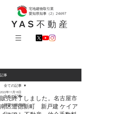
​宅地建物取引業
愛知県知事（2）24697
YAS不動産
記事
全ての記事
2022年11月18日
全ての記事
販売終了しました。名古屋市
南区道徳新町 新戸建 ケイア
新築分譲戸建
日々のこと