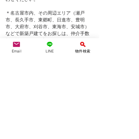
＊名古屋市内、その周辺エリア（瀬戸
市、長久手市、東郷町、日進市、豊明
市、大府市、刈谷市、東海市、安城市）
などで新築戸建てをお探しは、仲介手数
料無料のYAS不動産へ！
Email
LINE
物件検索
YAS不動産合同会社　　　（仲介）
愛知県知事(1)第24697号
（公社）全国宅地建物取引業保証協会会
員　
（公社）愛知県宅地建物取引業協会会員
tel:052-710-8314 / 080-6954-7802
mail :yasfudosan@gmail.com
ofiice：名古屋市天白区島田黒石1211