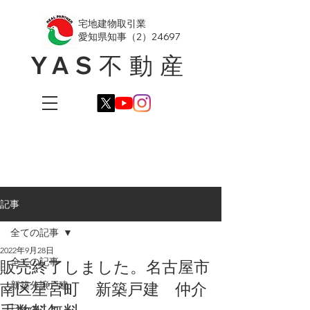
​宅地建物取引業
愛知県知事（2）24697
YAS不動産
記事
全ての記事
2022年9月28日
全ての記事
販売終了しました。名古屋市
南区星宮町 新築戸建 仲介
新築分譲戸建
日々のこと