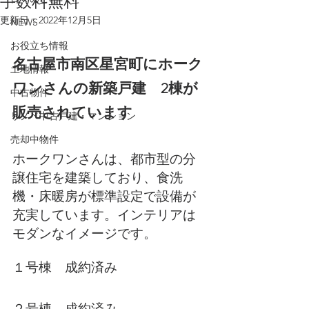
手数料無料
更新日：
2022年12月5日
NEWS
お役立ち情報
名古屋市南区星宮町にホーク
土地情報
ワンさんの新築戸建　2棟が
中古物件
販売されています
リノベ中古戸建・マンション
売却中物件
ホークワンさんは、都市型の分
譲住宅を建築しており、食洗
機・床暖房が標準設定で設備が
充実しています。インテリアは
モダンなイメージです。
１号棟　成約済み
２号棟　成約済み