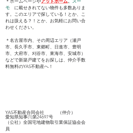
＊ホームページや
アットホーム
、
スー
モ　
に載せきれてない物件も多数ありま
す。このエリアで探している！とか、こ
れは扱える？！とか、お気軽にお問い合
わせください。
＊名古屋市内、その周辺エリア（瀬戸
市、長久手市、東郷町、日進市、豊明
市、大府市、刈谷市、東海市、安城市）
などで新築戸建てをお探しは、仲介手数
料無料のYAS不動産へ！
YAS不動産合同会社　　　（仲介）
愛知県知事(1)第24697号
（公社）全国宅地建物取引業保証協会会
員　