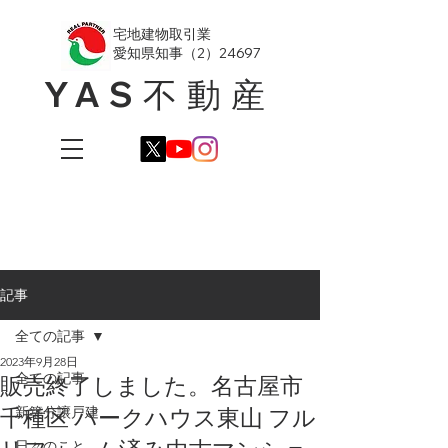
​宅地建物取引業
愛知県知事（2）24697
YAS不動産
記事
全ての記事
2023年9月28日
全ての記事
販売終了しました。名古屋市
千種区 パークハウス東山 フル
新築分譲戸建
日々のこと