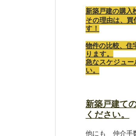
新築戸建の購入
その理由は、買
す！
物件の比較、住
ります。
急なスケジュー
い。
新築戸建て
ください。
他にも　仲介手