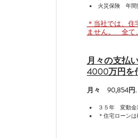
火災保険　年間
＊当社では、住
ません。　全て
月々の支払
4000万円
月々　90,854円
３５年　変動金
＊住宅ローンは