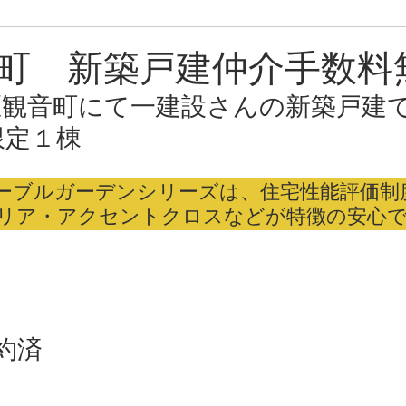
ン
売却中物件
音町 新築戸建仲介手数
区観音町にて一建設さんの新築戸建
限定１棟
ーブルガーデンシリーズは、住宅性能評価制
リア・アクセントクロスなどが特徴の安心
約済