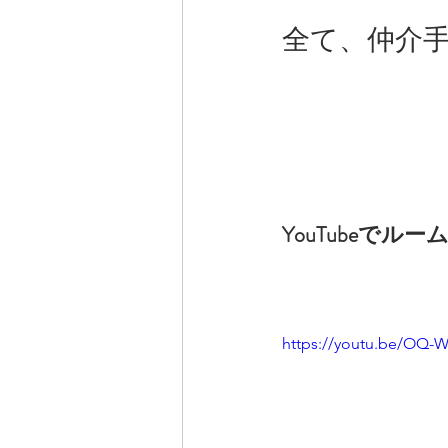
全て、仲介
YouTubeで
https://youtu.be/OQ-