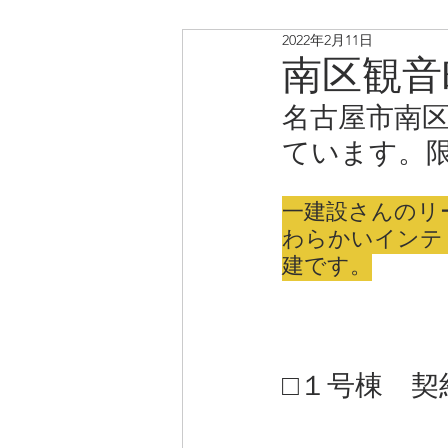
2022年2月11日
リノベ中古戸建・マンショ
南区観
名古屋市南
ています。
一建設さんのリ
わらかいインテ
建です。
□１号棟　契