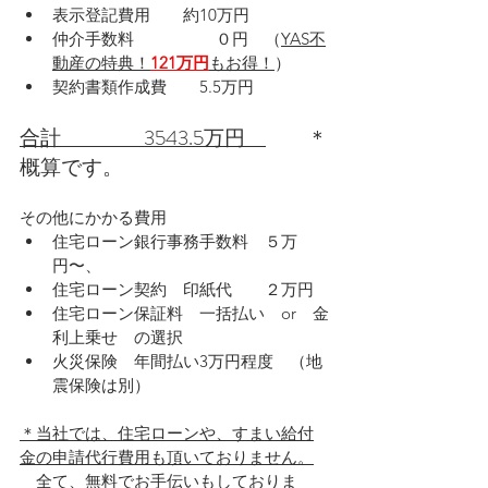
表示登記費用　　約10万円
仲介手数料　　　　　０円　（
YAS不
動産の特典！
121万円
もお得！
）
契約書類作成費　　5.5万円
合計　　　　3543.5万円　
　　＊
概算です。
その他にかかる費用
住宅ローン銀行事務手数料　５万
円〜、
住宅ローン契約　印紙代　　２万円
住宅ローン保証料　一括払い　or　金
利上乗せ　の選択
火災保険　年間払い3万円程度　（地
震保険は別）
＊当社では、住宅ローンや、すまい給付
金の申請代行費用も頂いておりません。
　全て、無料でお手伝いもしておりま