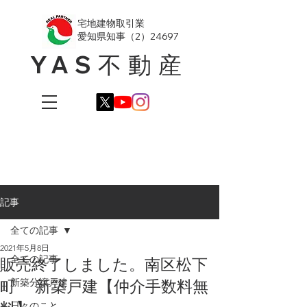
​宅地建物取引業
愛知県知事（2）24697
YAS不動産
記事
全ての記事
2021年5月8日
全ての記事
販売終了しました。南区松下
町 新築戸建【仲介手数料無
新築分譲戸建
日々のこと