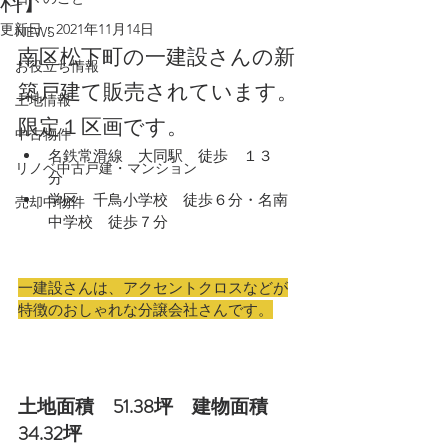
料】
更新日：
2021年11月14日
NEWS
南区松下町の一建設さんの新
お役立ち情報
築戸建て販売されています。
土地情報
限定１区画です。
中古物件
名鉄常滑線　大同駅　徒歩　１３
リノベ中古戸建・マンション
分　
学区　千鳥小学校　徒歩６分・名南
売却中物件
中学校　徒歩７分
一建設さんは、アクセントクロスなどが
特徴のおしゃれな分譲会社さんです。
土地面積　51.38坪　建物面積　
34.32坪