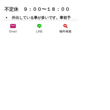
不定休　９：００〜１８：００
外出している事が多いです。事前予
約をお願いします。
LINE問い合わせは↓↓ 
Email
LINE
物件検索
ID ＠942lhiyt
QRコード、友達追加より可能です！　
LINEは２４時間受付中