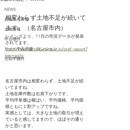
NEWS
相変わらず土地不足が続いて
お役立ち情報
ます。（名古屋市内）
土地情報
レインズより、11月の市況データが発表
中古物件
されてます。
リノベ中古戸建・マンション
https://www.chubu-reins.or.jp/pref_report?
key=aichi
売却中物件
名古屋市内は相変わらず、土地不足が続
いてますね、、
土地在庫件数は右肩下がりです。
平均坪単価は横ばい、平均価格、平均面
積ともに１割アップですね。
実感としては、大きな土地の取引が増え
ていると感じてますので、ほぼその通り
かと思います。