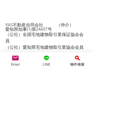
YAS不動産合同会社　　　（仲介）
愛知県知事(1)第24697号
（公社）全国宅地建物取引業保証協会会
員　
（公社）愛知県宅地建物取引業協会会員
tel:052-710-8314 / 080-6954-7802
mail :yasfudosan@gmail.com
Email
LINE
物件検索
ofiice：名古屋市天白区島田黒石1211
不定休　９：００〜19：００
外出している事が多いです。事前予約を
お願いします。
LINE問い合わせは↓↓ 
ID ＠942lhiyt
QRコード、友達追加より可能です！　