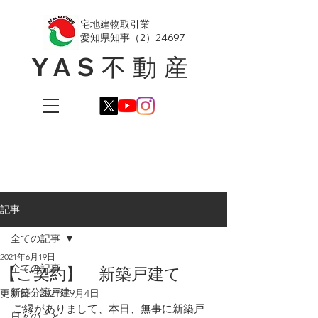
​宅地建物取引業
愛知県知事（2）24697
YAS不動産
記事
全ての記事
2021年6月19日
全ての記事
【ご契約】 新築戸建て
新築分譲戸建
更新日：
2021年9月4日
ご縁がありまして、本日、無事に新築戸
日々のこと