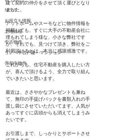
建て契約の仲介をさせて頂く運びとなり
ました。
NEWS
お役立ち情報
アットホームやスーモなどに物件情報を
掲載しても、すぐに大手の不動産会社に
土地情報
埋もれてしまう様な、小さな弊社です
中古物件
が、それでも、見つけて頂き、弊社をご
利用頂けるとは、本当に感謝感激です。
リノベ中古戸建・マンション
売却中物件
これからも、住宅不動産を購入したい方
が、喜んで頂けるよう、全力で取り組ん
でいきたいと思います。
最近は、ささやかなプレゼントも兼ね
て、無印の手提げバックを書類入れの手
渡し袋にさせていただいてます。人気が
あってすぐに店頭からも消えてしまうみ
たいです。
お引渡しまで、しっかりとサポートさせ