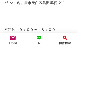
ofiice：名古屋市天白区島田黒石1211
不定休　９：００〜１８：００
外出している事が多いです。事前予約を
Email
LINE
物件検索
お願いします。
LINE問い合わせは↓↓ 
ID ＠942lhiyt
QRコード、友達追加より可能です！　
LINEは２４時間受付中