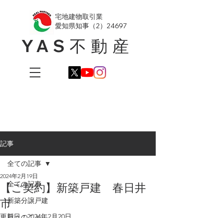
​宅地建物取引業
愛知県知事（2）24697
YAS不動産
記事
全ての記事
2024年2月19日
全ての記事
【ご契約】新築戸建 春日井
市
新築分譲戸建
更新日：
2024年2月20日
日々のこと