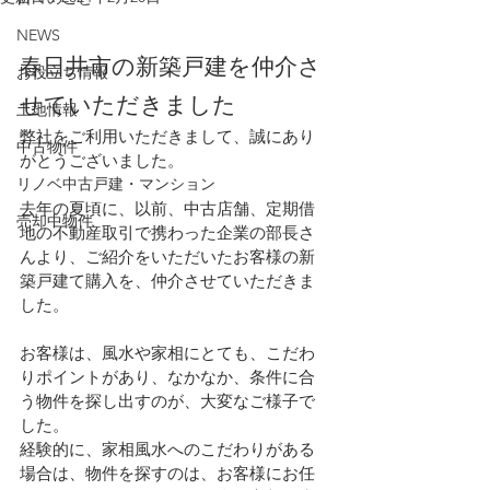
NEWS
春日井市の新築戸建を仲介さ
お役立ち情報
せていただきました
土地情報
弊社をご利用いただきまして、誠にあり
中古物件
がとうございました。
リノベ中古戸建・マンション
去年の夏頃に、以前、中古店舗、定期借
売却中物件
地の不動産取引で携わった企業の部長さ
んより、ご紹介をいただいたお客様の新
築戸建て購入を、仲介させていただきま
した。
お客様は、風水や家相にとても、こだわ
りポイントがあり、なかなか、条件に合
う物件を探し出すのが、大変なご様子で
した。
経験的に、家相風水へのこだわりがある
場合は、物件を探すのは、お客様にお任