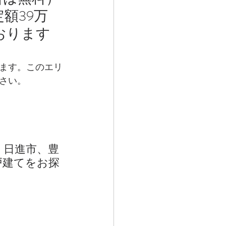
額39万
おります
ます。このエリ
さい。
、日進市、豊
戸建てをお探