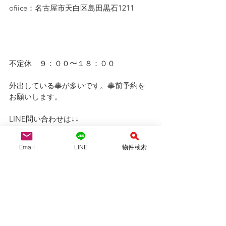
ofiice：名古屋市天白区島田黒石1211
不定休　９：００〜１８：００
外出している事が多いです。事前予約を
お願いします。
LINE問い合わせは↓↓ 
ID ＠942lhiyt
Email
LINE
物件検索
QRコード、友達追加より可能です！　
LINEは２４時間受付中