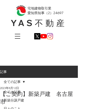
​宅地建物取引業
愛知県知事（2）24697
YAS不動産
記事
全ての記事
2023年8月12日
全ての記事
【ご契約】新築戸建 名古屋
市
新築分譲戸建
日々のこと