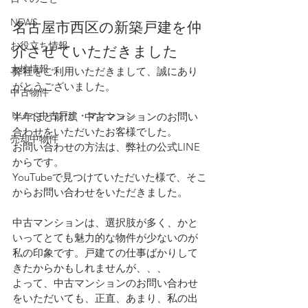
NEWS
名古屋市西区の新築戸建を仲
お役立ち情報
介させていただきました
土地情報
弊社をご利用いただきまして、誠にあり
がとうございました。
中古物件
リノベ中古戸建・マンション
半年ほど前に、中古マンションのお問い
合わせをいただいたお客様でした。
売却中物件
お問い合わせの方法は、弊社の公式LINE
からです。
YouTubeで見つけていただいた様で、そこ
からお問い合わせをいただきました。
中古マンションは、選択肢が多く、かと
いってとても魅力的な物件が少ないのが
私の印象です。戸建ての仕事ばかりして
きたからかもしれませんが、、、
よって、中古マンションのお問い合わせ
をいただいても、正直、あまり、私の出